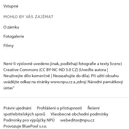
Vstupné
MOHLO BY VÁS ZAJÍMAT
O zámku
Fotogalerie
Filmy
Není-li výslovně uvedeno jinak, podléhají fotografie a texty
licenci
Creative Commons
(CC BY-NC-ND 3.0 CZ) (Uveďte autora |
Neužívejte dílo komerčně | Nezasahujte do díla). Při užití obsahu
uvádějte odkaz na stránky www.npu.cz a „zdroj: Národní památkový
ústav“
Právní ujednání
Prohlášení o přístupnosti
Řešení
spotřebitelských sporů
Všeobecné obchodní podmínky
Podmínky pro výpůjčky NPÚ
webeditor@npu.cz
Provozuje BluePool s.r.o.