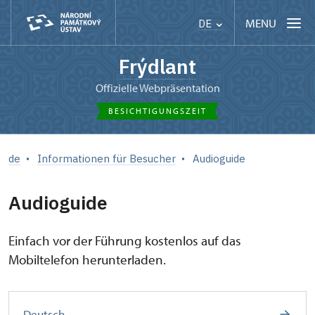
MENU
DE
Frýdlant
offizielle Webpräsentation
BESICHTIGUNGSZEIT
de
Informationen für Besucher
Audioguide
Audioguide
Einfach vor der Führung kostenlos auf das
Mobiltelefon herunterladen.
Deutsch