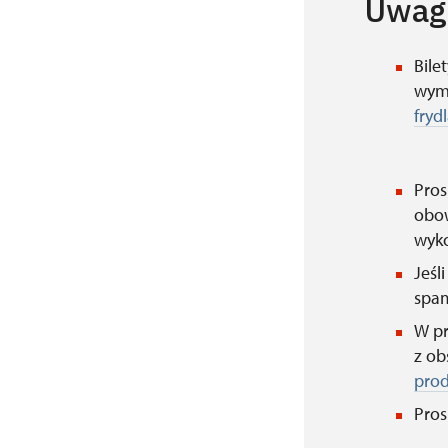
Uwag
Bile
wyma
fryd
Pros
obow
wyk
Jeśl
spam
W pr
z ob
pro
Pros