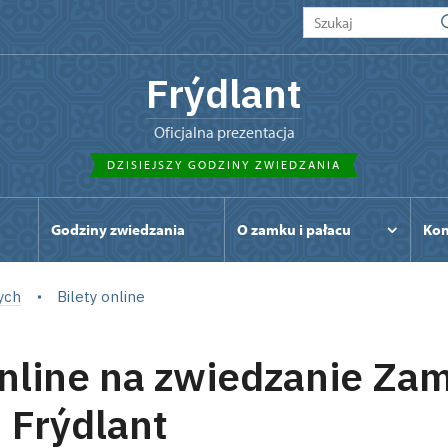
Frýdlant
Oficjalna prezentacja
DZISIEJSZY GODZINY ZWIEDZANIA
Godziny zwiedzania
O zamku i pałacu
Kon
ych
Bilety online
online na zwiedzanie Za
u Frýdlant