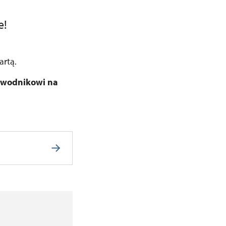
e!
artą.
zewodnikowi na