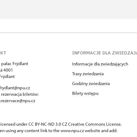
AKT
INFORMACJE DLA ZWIEDZAJ
 pałac Frýdlant
Informacje dla zwiedzających
á 4001
Trasy zwiedzania
Frýdlant
Godziny zwiedzania
frydlant@npu.cz
Bilety wstępu
- rezerwacja biletów:
t.rezervace@npu.cz
s licensed under CC BY-NC-ND 3.0 CZ
Creative Commons License
.
en using any content link to the www.npu.cz website and add: