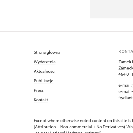
KONT
Strona główna
Wydarzenia
Zamek i
Zámeck
Aktualności
464 01 
Publikacje
e-mail:
Press
e-mail 
frydlan
Kontakt
Except where otherwise noted content on this site i
(Attribution + Non-commercial + No Derivatives). Wh
„source: National Heritage Institute“.