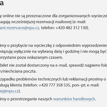
a
ty online nie są przeznaczone dla zorganizowanych wyciecze
gają wcześniejszej rezerwacji mailowej (e-mail:
lant.rezervace@npu.cz
, telefon: +420 482 312 130).
imy o przybycie na wycieczkę z odpowiednim wyprzedzeniem
iązują wyłącznie na wybraną datę i godzinę i nie mogą być
orzystane poza wskazanym czasem.
i bilet nie został dostarczony na e-mail, sprawdź najpierw fol
/niechciana poczta.
zypadku problemów technicznych lub reklamacji prosimy o
sługą klienta (telefon: +420 777 358 535, pon–pt; e-mail:
dej@npu.cz
).
imy o przestrzeganie naszych
warunków handlowych
.