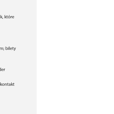
k, które
; bilety
der
 kontakt