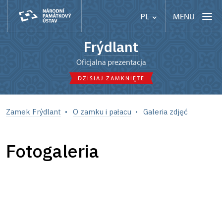
MENU
PL
Frýdlant
Oficjalna prezentacja
DZISIAJ ZAMKNIĘTE
Zamek Frýdlant
O zamku i pałacu
Galeria zdjęć
Fotogaleria