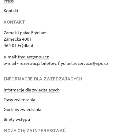
Press
Kontakt
KONTAKT
Zamek i pałac Frýdlant
Zámecká 4001
464 01 Frýdlant
e-mail:
frydlant@npu.cz
e-mail - rezerwacja biletów:
frydlant.rezervace@npu.cz
INFORMACJE DLA ZWIEDZAJACYCH
Informacje dla zwiedzających
Trasy zwiedzania
Godziny zwiedzania
Bilety wstępu
MOŻE CIĘ ZAINTERESOWAĆ