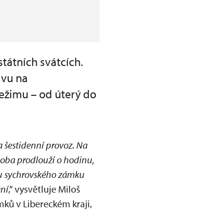
tátních svátcích.
avu na
režimu – od úterý do
a šestidenní provoz. Na
 doba prodlouží o hodinu,
 u sychrovského zámku
ání
,“ vysvětluje Miloš
ků v Libereckém kraji,