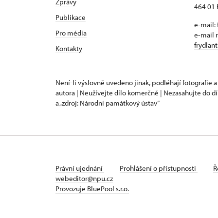
Zprávy
464 01 
Publikace
e-mail:
Pro média
e-mail 
frydlan
Kontakty
Není-li výslovně uvedeno jinak, podléhají fotografie a
autora | Neužívejte dílo komerčně | Nezasahujte do dí
a „zdroj: Národní památkový ústav“
Právní ujednání
Prohlášení o přístupnosti
Ř
webeditor@npu.cz
Provozuje BluePool s.r.o.