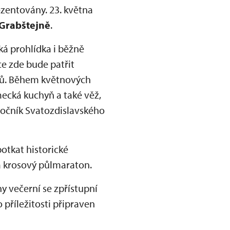
rezentovány. 23. května
Grabštejně
.
ká prohlídka i běžně
e zde bude patřit
gů. Během květnových
cká kuchyň a také věž,
 ročník Svatozdislavského
otkat historické
na krosový půlmaraton.
y večerní se zpřístupní
příležitosti připraven