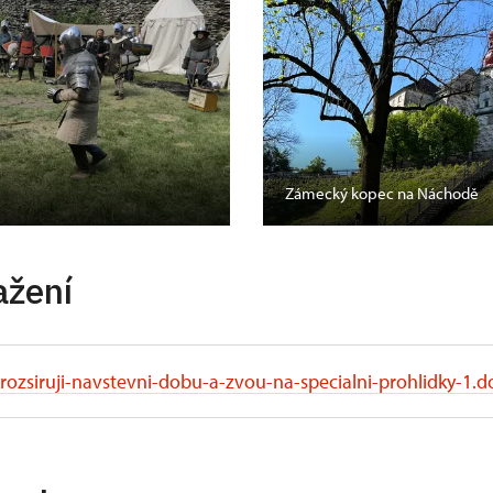
Zámecký kopec na Náchodě
ažení
ozsiruji-navstevni-dobu-a-zvou-na-specialni-prohlidky-1.d