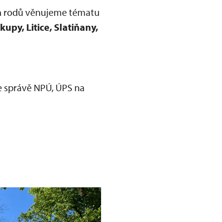
ch rodů věnujeme tématu
upy, Litice, Slatiňany,
ve správě NPÚ, ÚPS na