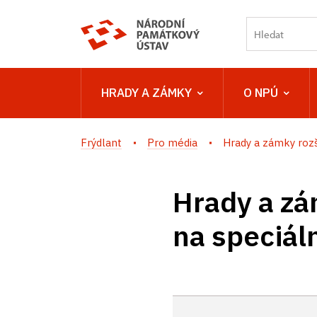
HRADY A ZÁMKY
O NPÚ
Frýdlant
Pro média
Hrady a zámky rozšiř
Hrady a zá
na speciál