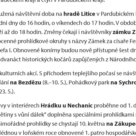
oužená návštěvní doba na
hradě Litice
v Pardubickém k
ední dny do 16 hodin, o víkendech do 17 hodin. V obdob
í až do 18 hodin. Změny čekají i návštěvníky
zámku Z
ocenné prohlídkové okruhy s názvy Zámek za císaře F
sefa I. Obnovené konírny budou nově přístupné šest dn
 dvanáct historických kočárů zapůjčených z Národníh
 kulturních akcí. S příchodem teplejšího počasí se náv
lání
na Bezdězu
(8.–10. 5.), Pohádkový park
na Sychr
23. 5.).
vy v interiérech
Hrádku u Nechanic
proběhne od 1. do
větiny s vůní dálek“ doplněna speciálními prohlídkam
 Mimořádné prohlídky se chystají 10. května
na Zákupe
lédnou v loňském roce obnovené 1. patro hospodářské