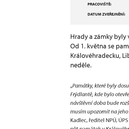
PRACOVIŠTĚ:
DATUM ZVEŘEJNĚNÍ:
Hrady a zámky byly 
Od 1. května se pa
Královéhradecku, Li
neděle.
„
Památky, které byly dosu
Frýdlantě, kde bylo otevř
návštěvní doba bude rozš
musím upozornit na jeho 
Kadlec, ředitel NPÚ, ÚP
pět památek v Královéhra