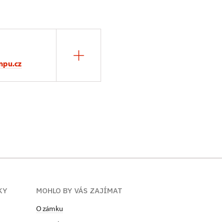
npu.cz
KY
MOHLO BY VÁS ZAJÍMAT
O zámku