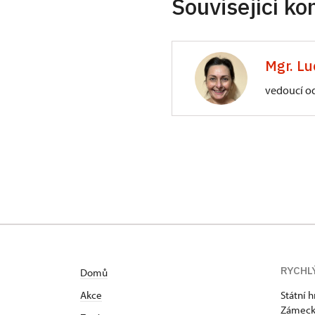
Související ko
Mgr. Lu
vedoucí o
ÚPS na Sychrově
Zámecký park 1/,
RYCHL
Domů
Akce
Státní 
Zámeck