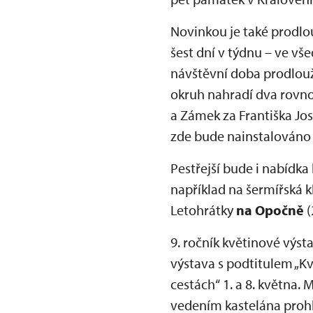
Novinkou je také prodl
šest dní v týdnu – ve vš
návštěvní doba prodlouž
okruh nahradí dva rovn
a Zámek za Františka Jo
zde bude nainstalováno
Pestřejší bude i nabídka
například na šermířská k
Letohrátky
na Opočně
(
9. ročník květinové výsta
výstava s podtitulem „K
cestách“ 1. a 8. května.
vedením kastelána proh