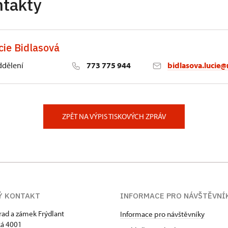
ntakty
cie Bidlasová
ddělení
773 775 944
bidlasova.lucie@
 Slatiňany
ZPĚT NA VÝPIS TISKOVÝCH ZPRÁV
Ý KONTAKT
INFORMACE PRO NÁVŠTĚVNÍ
hrad a zámek Frýdlant
Informace pro návštěvníky
á 4001