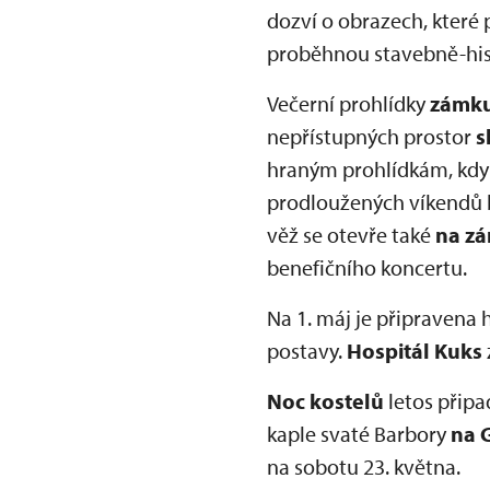
dozví o obrazech, které 
proběhnou stavebně-his
Večerní prohlídky
zámku
nepřístupných prostor
s
hraným prohlídkám, kdy
prodloužených víkendů
věž se otevře také
na z
benefičního koncertu.
Na 1. máj je připravena
postavy.
Hospitál Kuks
Noc kostelů
letos připa
kaple svaté Barbory
na 
na sobotu 23. května.