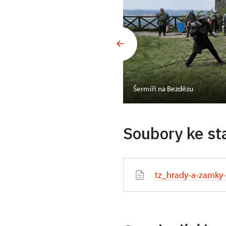
rku
Šermíři na Bezdězu
Soubory ke st
tz_hrady-a-zamky-r