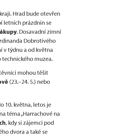
raji. Hrad bude otevřen
í letních prázdnin se
ákupy
. Dosavadní zimní
erdinanda Dobrotivého
í v týdnu a od května
o technického muzea.
štěvníci mohou těšit
ově
(23.–24. 5.) nebo
 10. května, letos je
i na téma „Harrachové na
ch
, kdy si zájemci pod
ho dvora a také se