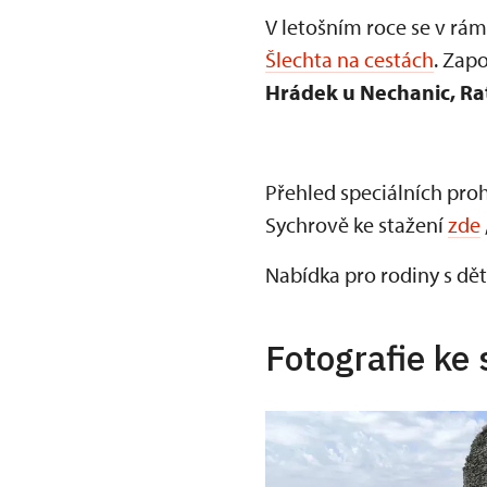
V letošním roce se v rá
Šlechta na cestách
. Zap
Hrádek u Nechanic, Ra
Přehled speciálních proh
Sychrově ke stažení
zde
Nabídka pro rodiny s dět
Fotografie ke 