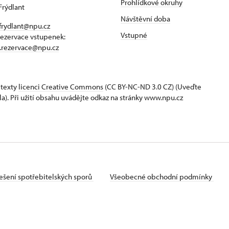
Prohlídkové okruhy
Frýdlant
Návštěvní doba
frydlant@npu.cz
Vstupné
rezervace vstupenek:
t.rezervace@npu.cz
 texty
licenci Creative Commons
(CC BY-NC-ND 3.0 CZ) (Uveďte
la). Při užití obsahu uvádějte odkaz na stránky www.npu.cz
ešení spotřebitelských sporů
Všeobecné obchodní podmínky