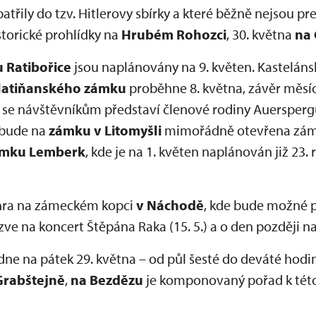
patřily do tzv. Hitlerovy sbírky a které běžně nejsou p
torické prohlídky na
Hrubém Rohozci
, 30. května
na 
 Ratibořice
jsou naplánovány na 9. květen. Kasteláns
latiňanského zámku
proběhne 8. května, závěr měsíc
 se návštěvníkům představí členové rodiny Auersper
 bude na
zámku v Litomyšli
mimořádně otevřena záme
ámku Lemberk
, kde je na 1. květen naplánován již 23.
 hra na zámeckém kopci
v Náchodě
, kde bude možné p
zve na koncert Štěpána Raka (15. 5.) a o den později 
dne na pátek 29. května – od půl šesté do deváté hodin
Grabštejně
,
na Bezdězu
je komponovaný pořad k této 