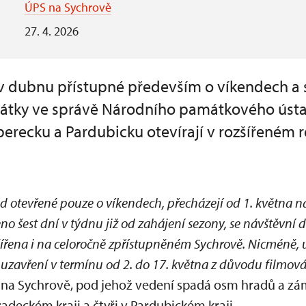
ÚPS na Sychrově
27. 4. 2026
v dubnu přístupné především o víkendech a s
mátky ve správě Národního památkového úst
berecku a Pardubicku otevírají v rozšířeném 
d otevřené pouze o víkendech, přecházejí od 1. května n
eno šest dní v týdnu již od zahájení sezony, se návštěvní
ířena i na celoročně zpřístupněném Sychrově. Nicméně,
uzavření v termínu od 2. do 17. května z důvodu filmov
S na Sychrově, pod jehož vedení spadá osm hradů a zám
deckém kraji a čtyři v Pardubickém kraji.