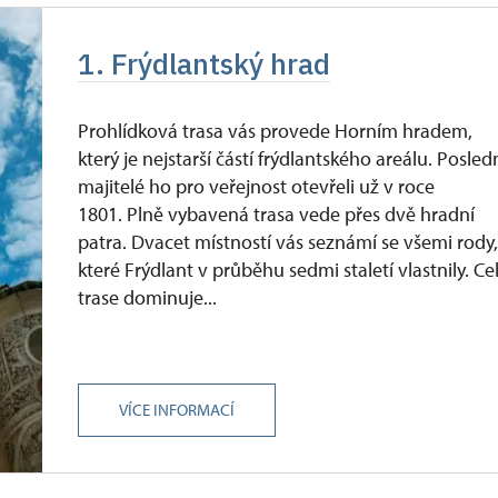
1. Frýdlantský hrad
Prohlídková trasa vás provede Horním hradem,
který je nejstarší částí frýdlantského areálu. Posled
majitelé ho pro veřejnost otevřeli už v roce
1801. Plně vybavená trasa vede přes dvě hradní
patra. Dvacet místností vás seznámí se všemi rody
které Frýdlant v průběhu sedmi staletí vlastnily. Ce
trase dominuje...
VÍCE INFORMACÍ