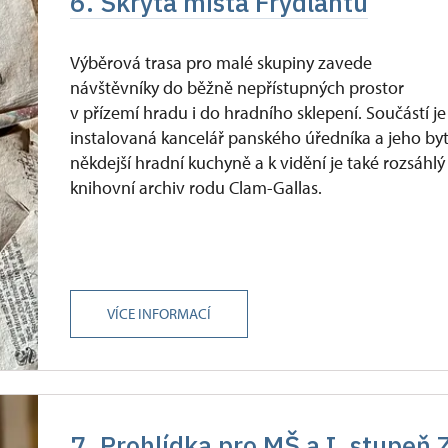
6. Skrytá místa Frýdlantu
Výběrová trasa pro malé skupiny zavede
návštěvníky do běžně nepřístupných prostor
v přízemí hradu i do hradního sklepení. Součástí je
instalovaná kancelář panského úředníka a jeho byt
někdejší hradní kuchyně a k vidění je také rozsáhlý
knihovní archiv rodu Clam-Gallas.
VÍCE INFORMACÍ
7. Prohlídka pro MŠ a I. stupeň 