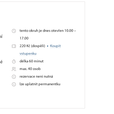
tento okruh je dnes otevřen 10.00 –
ní
17.00
220 Kč (dospělí)
Koupit
vstupenku
,
délka 60 minut
lé
max. 40 osob
rezervace není nutná
lze uplatnit permanentku