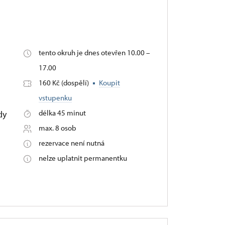
tento okruh je dnes otevřen 10.00 –
17.00
160 Kč (dospělí)
Koupit
vstupenku
délka 45 minut
dy
max. 8 osob
rezervace není nutná
nelze uplatnit permanentku