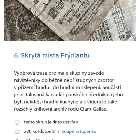
6. Skrytá místa Frýdlantu
Výběrová trasa pro malé skupiny zavede
návštěvníky do běžně nepřístupných prostor
v přízemí hradu i do hradního sklepení. Součástí
je instalovaná kancelář panského úředníka a jeho
byt, někdejší hradní kuchyně a k vidění je také
rozsáhlý knihovní archiv rodu Clam-Gallas.
tento okruh je dnes uzavřen
220 Kč (dospělí)
Koupit vstupenku