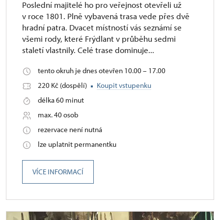
Poslední majitelé ho pro veřejnost otevřeli už
v roce 1801. Plně vybavená trasa vede přes dvě
hradní patra. Dvacet místností vás seznámí se
všemi rody, které Frýdlant v průběhu sedmi
staletí vlastnily. Celé trase dominuje...
tento okruh je dnes otevřen 10.00 – 17.00
220 Kč (dospělí)
Koupit vstupenku
délka 60 minut
max. 40 osob
rezervace není nutná
lze uplatnit permanentku
VÍCE INFORMACÍ