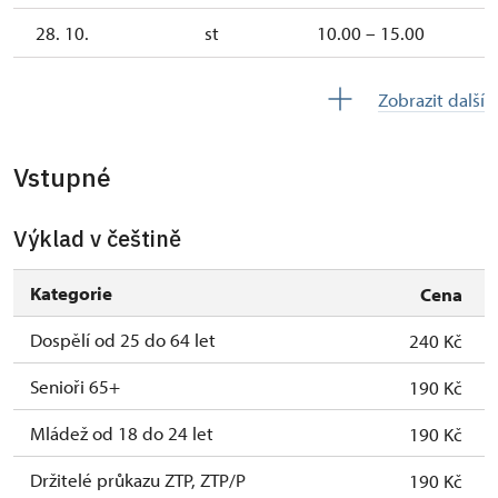
28. 10.
st
10.00 – 15.00
3. 11.-31. 12.
uzavřen
Zobrazit další
2027
Vstupné
1. 1.-31. 3.
uzavřen
Výklad v češtině
Kategorie
Cena
Dospělí od 25 do 64 let
240 Kč
Senioři 65+
190 Kč
Mládež od 18 do 24 let
190 Kč
Držitelé průkazu ZTP, ZTP/P
190 Kč