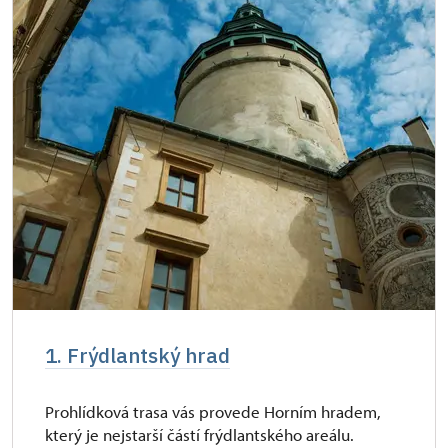
Průkaz zaměstnance NPÚ (+ až 3 rodinní
zdarma
příslušníci)
Průkaz Náš člověk *
zdarma
* Platí pouze pro jednu osobu (držitele
průkazu)
1. Frýdlantský hrad
Prohlídková trasa vás provede Horním hradem,
který je nejstarší částí frýdlantského areálu.