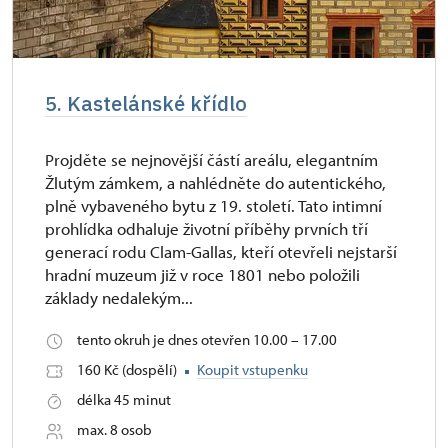
5. Kastelánské křídlo
Projděte se nejnovější částí areálu, elegantním
Žlutým zámkem, a nahlédněte do autentického,
plně vybaveného bytu z 19. století. Tato intimní
prohlídka odhaluje životní příběhy prvních tří
generací rodu Clam-Gallas, kteří otevřeli nejstarší
hradní muzeum již v roce 1801 nebo položili
základy nedalekým...
tento okruh je dnes otevřen 10.00 – 17.00
160 Kč (dospělí)
Koupit vstupenku
délka 45 minut
max. 8 osob