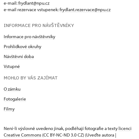
e-mail:
frydlant@npu.cz
e-mail rezervace vstupenek:
frydlant.rezervace@npu.cz
INFORMACE PRO NÁVŠTĚVNÍKY
Informace pro návštěvníky
Prohlídkové okruhy
Návštěvní doba
Vstupné
MOHLO BY VÁS ZAJÍMAT
O zámku
Fotogalerie
Filmy
Není-li výslovně uvedeno jinak, podléhají fotografie a texty
licenci
Creative Commons
(CC BY-NC-ND 3.0 CZ) (Uveďte autora |