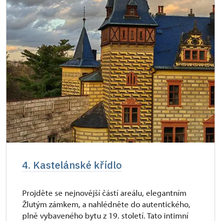
4. Kastelánské křídlo
Projděte se nejnovější částí areálu, elegantním
Žlutým zámkem, a nahlédněte do autentického,
plně vybaveného bytu z 19. století. Tato intimní