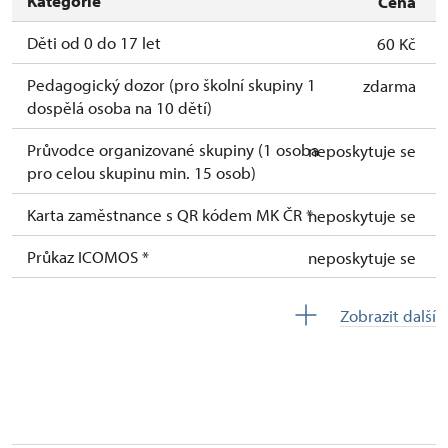
Kategorie
Cena
Děti od 0 do 17 let
60 Kč
Pedagogický dozor (pro školní skupiny 1
zdarma
dospělá osoba na 10 dětí)
Průvodce organizované skupiny (1 osoba
neposkytuje se
pro celou skupinu min. 15 osob)
Karta zaměstnance s QR kódem MK ČR *
neposkytuje se
Průkaz ICOMOS *
neposkytuje se
Celoroční volné vstupenky vydané NPÚ
neposkytuje se
Zobrazit další
Jednorázové vstupenky vydané NPÚ
neposkytuje se
Průkaz zaměstnance NPÚ (+ až 3 rodinní
neposkytuje se
příslušníci)
Průkaz Náš člověk *