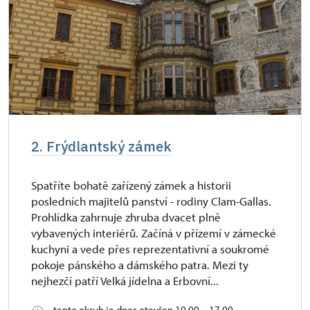
2. Frýdlantský zámek
Spatříte bohatě zařízený zámek a historii
posledních majitelů panství - rodiny Clam-Gallas.
Prohlídka zahrnuje zhruba dvacet plně
vybavených interiérů. Začíná v přízemí v zámecké
kuchyni a vede přes reprezentativní a soukromé
pokoje pánského a dámského patra. Mezi ty
nejhezčí patří Velká jídelna a Erbovní...
tento okruh je dnes otevřen 10.00 – 17.00