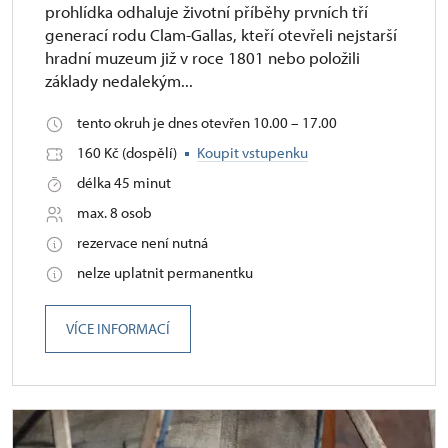
prohlídka odhaluje životní příběhy prvních tří
generací rodu Clam-Gallas, kteří otevřeli nejstarší
hradní muzeum již v roce 1801 nebo položili
základy nedalekým...
tento okruh je dnes otevřen 10.00 – 17.00
160 Kč (dospělí)
Koupit vstupenku
délka 45 minut
max. 8 osob
rezervace není nutná
nelze uplatnit permanentku
VÍCE INFORMACÍ