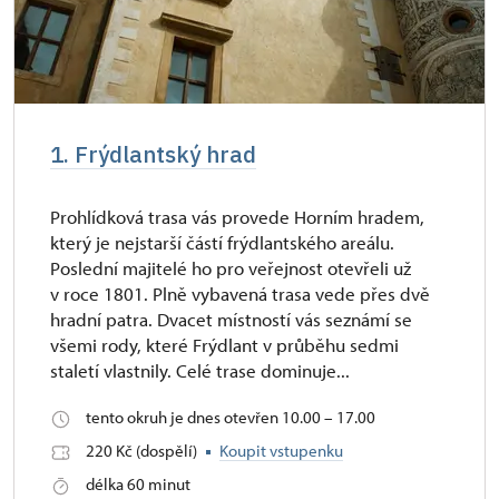
1. Frýdlantský hrad
Prohlídková trasa vás provede Horním hradem,
který je nejstarší částí frýdlantského areálu.
Poslední majitelé ho pro veřejnost otevřeli už
v roce 1801. Plně vybavená trasa vede přes dvě
hradní patra. Dvacet místností vás seznámí se
všemi rody, které Frýdlant v průběhu sedmi
staletí vlastnily. Celé trase dominuje...
tento okruh je dnes otevřen 10.00 – 17.00
220 Kč (dospělí)
Koupit vstupenku
délka 60 minut