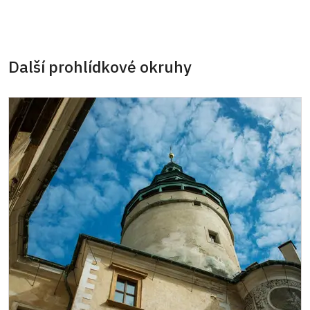
neposkytuje se
* Platí pouze pro jednu osobu (držitele
průkazu)
Další prohlídkové okruhy