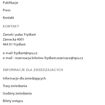
Publikacje
Press
Kontakt
KONTAKT
Zamek i pałac Frýdlant
Zámecká 4001
464 01 Frýdlant
e-mail:
frydlant@npu.cz
e-mail - rezerwacja biletów:
frydlant.rezervace@npu.cz
INFORMACJE DLA ZWIEDZAJACYCH
Informacje dla zwiedzających
Trasy zwiedzania
Godziny zwiedzania
Bilety wstępu