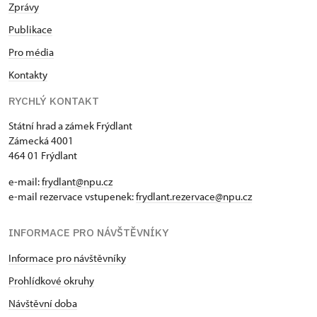
Zprávy
Publikace
Pro média
Kontakty
RYCHLÝ KONTAKT
Státní hrad a zámek Frýdlant
Zámecká 4001
464 01 Frýdlant
e-mail:
frydlant@npu.cz
e-mail rezervace vstupenek:
frydlant.rezervace@npu.cz
INFORMACE PRO NÁVŠTĚVNÍKY
Informace pro návštěvníky
Prohlídkové okruhy
Návštěvní doba