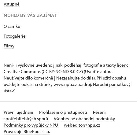
Vstupné
MOHLO BY VÁS ZAJÍMAT
O zámku
Fotogalerie
Filmy
Není-li výslovně uvedeno jinak, podléhají fotografie a texty
licenci
Creative Commons
(CC BY-NC-ND 3.0 CZ) (Uveďte autora |
Neužívejte dílo komerčně | Nezasahujte do díla). Při užití obsahu
uvádějte odkaz na stránky www.npu.cz a „zdroj: Národní památkový
ústav“
Právní ujednání
Prohlášení o přístupnosti
Řešení
spotřebitelských sporů
Všeobecné obchodní podmínky
Podmínky pro výpůjčky NPÚ
webeditor@npu.cz
Provozuje BluePool s.r.o.