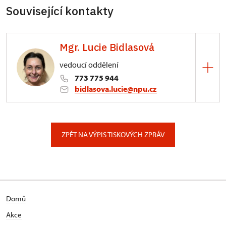
Související kontakty
Mgr. Lucie Bidlasová
vedoucí oddělení
773 775 944
bidlasova.lucie@npu.cz
ÚPS na Sychrově
Zámecký park 1/, Slatiňany
ZPĚT NA VÝPIS TISKOVÝCH ZPRÁV
Domů
Akce