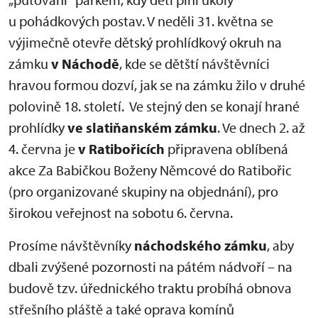
u pohádkových postav. V neděli 31. května se
výjimečně otevře dětský prohlídkový okruh na
zámku
v Náchodě
, kde se dětští návštěvníci
hravou formou dozví, jak se na zámku žilo v druhé
polovině 18. století. Ve stejný den se konají hrané
prohlídky
ve slatiňanském zámku
. Ve dnech 2. až
4. června je
v Ratibořicích
připravena oblíbená
akce Za Babičkou Boženy Němcové do Ratibořic
(pro organizované skupiny na objednání), pro
širokou veřejnost na sobotu 6. června.
Prosíme návštěvníky
náchodského zámku
, aby
dbali zvýšené pozornosti na pátém nádvoří – na
budově tzv. úřednického traktu probíhá obnova
střešního pláště a také oprava komínů