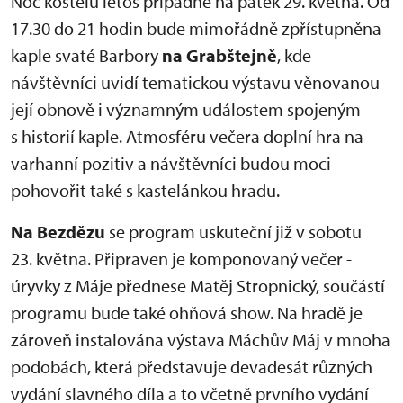
Noc kostelů letos připadne na pátek 29. května. Od
17.30 do 21 hodin bude mimořádně zpřístupněna
kaple svaté Barbory
na Grabštejně
, kde
návštěvníci uvidí tematickou výstavu věnovanou
její obnově i významným událostem spojeným
s historií kaple. Atmosféru večera doplní hra na
varhanní pozitiv a návštěvníci budou moci
pohovořit také s kastelánkou hradu.
Na Bezdězu
se program uskuteční již v sobotu
23. května. Připraven je komponovaný večer -
úryvky z Máje přednese Matěj Stropnický, součástí
programu bude také ohňová show. Na hradě je
zároveň instalována výstava Máchův Máj v mnoha
podobách, která představuje devadesát různých
vydání slavného díla a to včetně prvního vydání