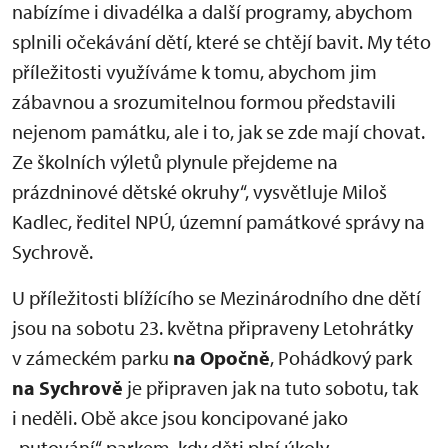
nabízíme i divadélka a další programy, abychom
splnili očekávání dětí, které se chtějí bavit. My této
příležitosti využíváme k tomu, abychom jim
zábavnou a srozumitelnou formou představili
nejenom památku, ale i to, jak se zde mají chovat.
Ze školních výletů plynule přejdeme na
prázdninové dětské okruhy“, vysvětluje Miloš
Kadlec, ředitel NPÚ, územní památkové správy na
Sychrově.
U příležitosti blížícího se Mezinárodního dne dětí
jsou na sobotu 23. května připraveny Letohrátky
v zámeckém parku
na Opočně
, Pohádkový park
na Sychrově
je připraven jak na tuto sobotu, tak
i neděli. Obě akce jsou koncipované jako
„putování“ parkem, kdy děti plní úkoly