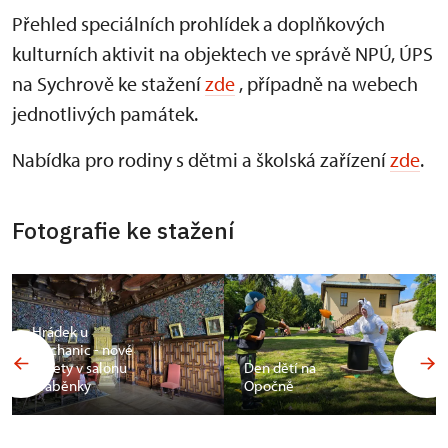
Přehled speciálních prohlídek a doplňkových
kulturních aktivit na objektech ve správě NPÚ, ÚPS
na Sychrově ke stažení
zde
, případně na webech
jednotlivých památek.
Nabídka pro rodiny s dětmi a školská zařízení
zde
.
Fotografie ke stažení
Hrádek u
Nechanic - nové
tapety v salonu
Den dětí na
hraběnky
Opočně