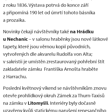
z roku 1836. Výstava potrvá do konce září
a připomíná 190 let od úmrtí tohoto básníka
a prozaika.
Novinky čekají návštěvníky také
na Hrádku
u Nechanic
– v salonu hraběnky jsou nové látkové
tapety, které jsou věrnou kopií původních,
vytvořených dle akvarelu Rudolfa von Alta;
v sakristii je umístěn zrestaurovaný pohřební štít
zakladatele zámku Františka Arnošta hraběte
z Harrachu.
Poslední květnový víkend se návštěvníkům znovu
otevře prohlídkový okruh Zámek za Thurn-Taxisů
na zámku v
Litomyšli
. Interiéry byly dočasně
uzavřeny kvůli statickému narušení renesančního