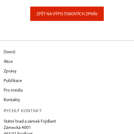
Zámecký park 1/, Slatiňany
ZPĚT NA VÝPIS TISKOVÝCH ZPRÁV
Domů
Akce
Zprávy
Publikace
Pro média
Kontakty
RYCHLÝ KONTAKT
Státní hrad a zámek Frýdlant
Zámecká 4001
464 01 Frýdlant