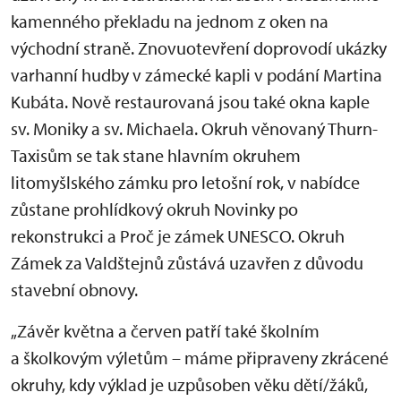
kamenného překladu na jednom z oken na
východní straně. Znovuotevření doprovodí ukázky
varhanní hudby v zámecké kapli v podání Martina
Kubáta. Nově restaurovaná jsou také okna kaple
sv. Moniky a sv. Michaela. Okruh věnovaný Thurn-
Taxisům se tak stane hlavním okruhem
litomyšlského zámku pro letošní rok, v nabídce
zůstane prohlídkový okruh Novinky po
rekonstrukci a Proč je zámek UNESCO. Okruh
Zámek za Valdštejnů zůstává uzavřen z důvodu
stavební obnovy.
„Závěr května a červen patří také školním
a školkovým výletům – máme připraveny zkrácené
okruhy, kdy výklad je uzpůsoben věku dětí/žáků,