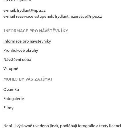
e-mail:
frydlant@npu.cz
e-mail rezervace vstupenek:
frydlant.rezervace@npu.cz
INFORMACE PRO NÁVŠTĚVNÍKY
Informace pro návštěvníky
Prohlídkové okruhy
Návštěvní doba
Vstupné
MOHLO BY VÁS ZAJÍMAT
O zámku
Fotogalerie
Filmy
Není-li výslovně uvedeno jinak, podléhají fotografie a texty
licenci