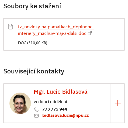
Soubory ke stažení
tz_novinky-na-pamatkach_doplnene-
interiery_machuv-maj-a-dalsi.doc
DOC (310,00 KB)
Související kontakty
Mgr. Lucie Bidlasová
vedoucí oddělení
773 775 944
bidlasova.lucie@npu.cz
ÚPS na Sychrově