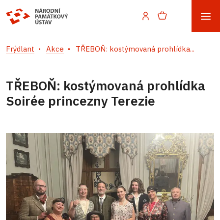
Frýdlant
Akce
TŘEBOŇ: kostýmovaná prohlídka...
TŘEBOŇ: kostýmovaná prohlídka
Soirée princezny Terezie