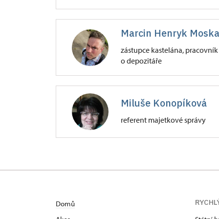
Zámek Frýdlant
Marcin Henryk Moska
Zámecká 4001/, Frýdlant v Čechác
zástupce kastelána, pracovník
o depozitáře
Zámek Frýdlant
Zámecká 4001/, Frýdlant v Čechác
Miluše Konopíková
referent majetkové správy
Zámek Frýdlant
Zámecká 4001/, Frýdlant v Čechác
RYCHL
Domů