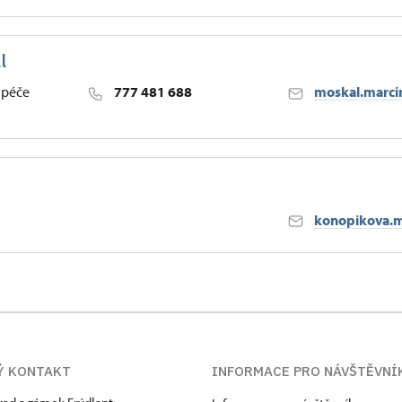
l
h
 péče
777 481 688
moskal.marci
h
konopikova.m
h
Ý KONTAKT
INFORMACE PRO NÁVŠTĚVNÍ