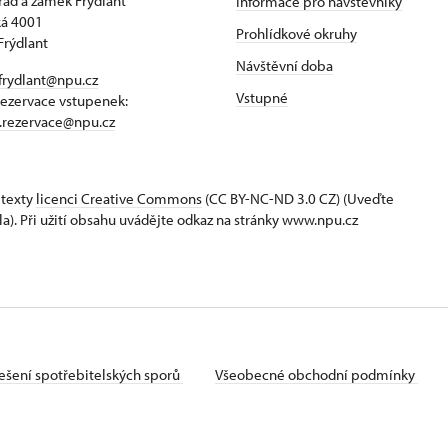
hrad a zámek Frýdlant
Informace pro návštěvníky
á 4001
Prohlídkové okruhy
Frýdlant
Návštěvní doba
frydlant@npu.cz
Vstupné
rezervace vstupenek:
t.rezervace@npu.cz
 texty
licenci Creative Commons
(CC BY-NC-ND 3.0 CZ) (Uveďte
la). Při užití obsahu uvádějte odkaz na stránky www.npu.cz
ešení spotřebitelských sporů
Všeobecné obchodní podmínky