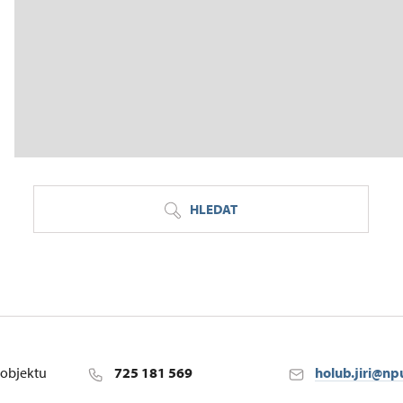
HLEDAT
objektu
725 181 569
holub.jiri@np