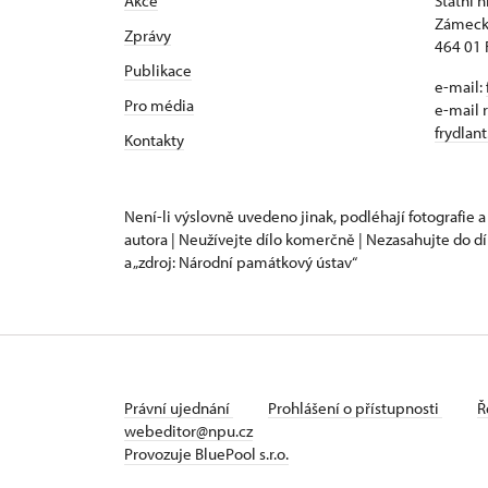
Akce
Státní 
Zámeck
Zprávy
464 01 
Publikace
e-mail:
Pro média
e-mail 
frydlan
Kontakty
Není-li výslovně uvedeno jinak, podléhají fotografie a
autora | Neužívejte dílo komerčně | Nezasahujte do dí
a „zdroj: Národní památkový ústav“
Právní ujednání
Prohlášení o přístupnosti
Ř
webeditor@npu.cz
Provozuje BluePool s.r.o.