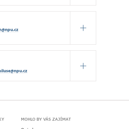
n@npu.cz
iluse@npu.cz
KY
MOHLO BY VÁS ZAJÍMAT