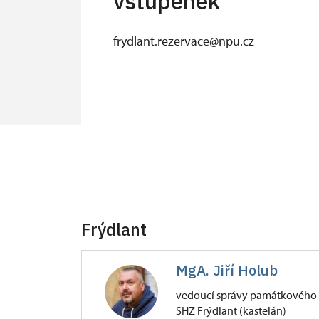
vstupenek
frydlant.rezervace@npu.cz
Frýdlant
MgA. Jiří Holub
vedoucí správy památkového 
SHZ Frýdlant (kastelán)