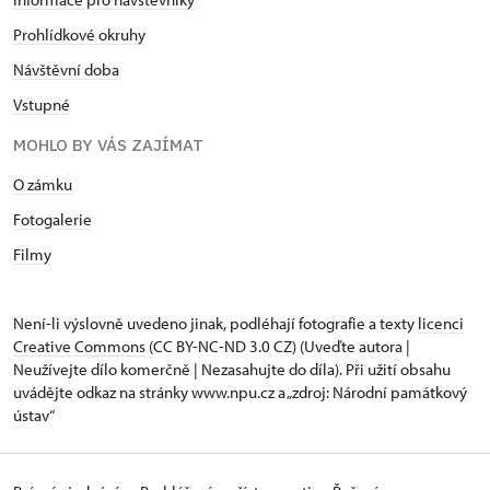
Prohlídkové okruhy
Návštěvní doba
Vstupné
MOHLO BY VÁS ZAJÍMAT
O zámku
Fotogalerie
Filmy
Není-li výslovně uvedeno jinak, podléhají fotografie a texty
licenci
Creative Commons
(CC BY-NC-ND 3.0 CZ) (Uveďte autora |
Neužívejte dílo komerčně | Nezasahujte do díla). Při užití obsahu
uvádějte odkaz na stránky www.npu.cz a „zdroj: Národní památkový
ústav“