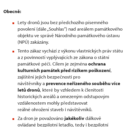
Obecně:
Lety dronů jsou bez předchozího písemného
povolení (dále „Souhlas“) nad areálem památkového
objektu ve správě Národního památkového ústavu
(NPÚ) zakázány.
Tento zákaz vychází z výkonu vlastnických práv státu
a z povinností vyplývajících ze zákona o státní
památkové péči. Cílem je zejména
ochrana
kulturních památek před rizikem poškození
,
zajištění jejich bezpečnosti pro
návštěvníky a
prevence neřízeného souběhu více
letů dronů
, které by vzhledem k členitosti
historických areálů a omezeným odstupovým
vzdálenostem mohly představovat
reálné ohrožení staveb i návštěvníků.
Za dron je považováno
jakékoliv
dálkově
ovládané bezpilotní letadlo, tedy i bezpilotní