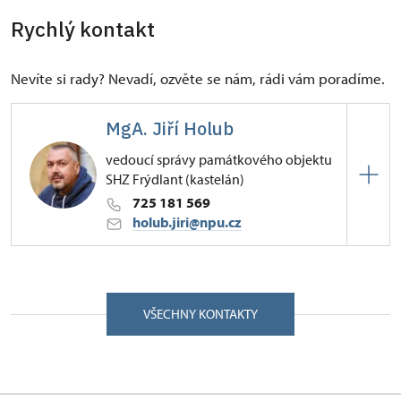
Rychlý kontakt
Nevíte si rady? Nevadí, ozvěte se nám, rádi vám poradíme.
MgA. Jiří Holub
vedoucí správy památkového objektu
SHZ Frýdlant (kastelán)
725 181 569
holub.jiri@npu.cz
ÚPS na Sychrově
Zámecká 4001/, Frýdlant v Čechách 46401
VŠECHNY KONTAKTY
Jiří Holub vystudoval obor cestovní ruch v
Postoloprtech a vysokou školu Literární akademie
Josefa Škvoreckého, obor Tvůrčí psaní, redakční
práce. Na památkách se pohybuje od roku 1994,