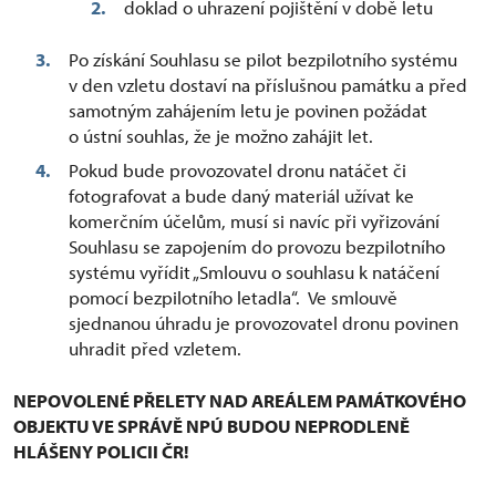
doklad o uhrazení pojištění v době letu
Po získání Souhlasu se pilot bezpilotního systému
v den vzletu dostaví na příslušnou památku a před
samotným zahájením letu je povinen požádat
o ústní souhlas, že je možno zahájit let.
Pokud bude provozovatel dronu natáčet či
fotografovat a bude daný materiál užívat ke
komerčním účelům, musí si navíc při vyřizování
Souhlasu se zapojením do provozu bezpilotního
systému vyřídit „Smlouvu o souhlasu k natáčení
pomocí bezpilotního letadla“. Ve smlouvě
sjednanou úhradu je provozovatel dronu povinen
uhradit před vzletem.
NEPOVOLENÉ PŘELETY NAD AREÁLEM PAMÁTKOVÉHO
OBJEKTU VE SPRÁVĚ NPÚ BUDOU NEPRODLENĚ
HLÁŠENY POLICII ČR!