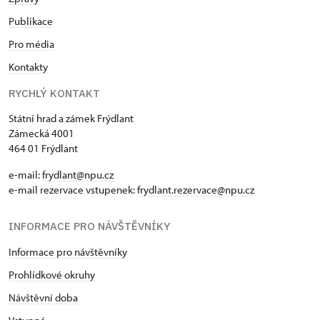
Publikace
Pro média
Kontakty
RYCHLÝ KONTAKT
Státní hrad a zámek Frýdlant
Zámecká 4001
464 01 Frýdlant
e-mail:
frydlant@npu.cz
e-mail rezervace vstupenek:
frydlant.rezervace@npu.cz
INFORMACE PRO NÁVŠTĚVNÍKY
Informace pro návštěvníky
Prohlídkové okruhy
Návštěvní doba