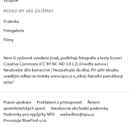
Vstupné
MOHLO BY VÁS ZAJÍMAT
O zámku
Fotogalerie
Filmy
Není-li výslovně uvedeno jinak, podléhají fotografie a texty
licenci
Creative Commons
(CC BY-NC-ND 3.0 CZ) (Uveďte autora |
Neužívejte dílo komerčně | Nezasahujte do díla). Při užití obsahu
uvádějte odkaz na stránky www.npu.cz a „zdroj: Národní památkový
ústav“
Právní ujednání
Prohlášení o přístupnosti
Řešení
spotřebitelských sporů
Všeobecné obchodní podmínky
Podmínky pro výpůjčky NPÚ
webeditor@npu.cz
Provozuje BluePool s.r.o.