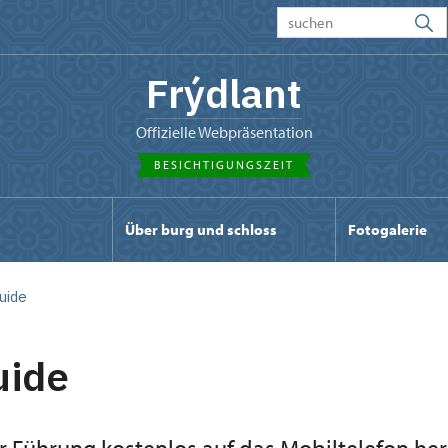
Frýdlant
offizielle Webpräsentation
BESICHTIGUNGSZEIT
Über burg und schloss
Fotogalerie
uide
uide