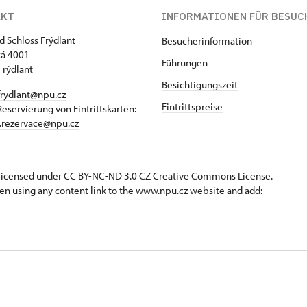
AKT
INFORMATIONEN FÜR BESUC
d Schloss Frýdlant
Besucherinformation
á 4001
Führungen
Frýdlant
Besichtigungszeit
frydlant@npu.cz
Eintrittspreise
Reservierung von Eintrittskarten:
t.rezervace@npu.cz
s licensed under CC BY-NC-ND 3.0 CZ
Creative Commons License
.
en using any content link to the www.npu.cz website and add: