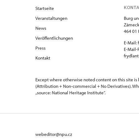
KONT
Startseite
Veranstaltungen
Burg un
Zámeck
News
464 01 
Veröffentlichungen
E-Mail:
Press
E-Mail-
frydlan
Kontakt
Except where otherwise noted content on this site i
(Attribution + Non-commercial + No Derivatives). Wh
„source: National Heritage Institute“.
webeditor@npu.cz