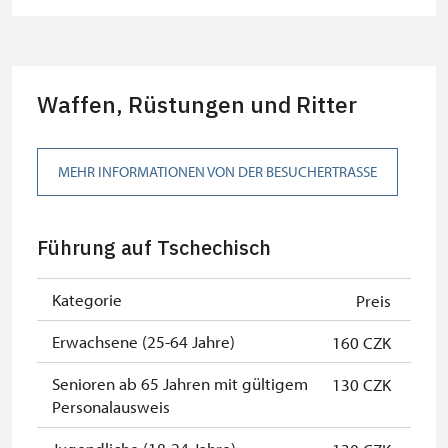
pro 10 Schülern
Reiseleiter mit Gruppe ab 15 oder
kostenlos
mehr Personen
Waffen, Rüstungen und Ritter
MK ČR-Karte *
nicht verfügbar
Mitglieder von ICOMOS mit
nicht verfügbar
MEHR INFORMATIONEN VON DER BESUCHERTRASSE
gültigem Mitgliedsausweis *
Inhaber der freien Eintrittskarte
kostenlos
Führung auf Tschechisch
Inhaber der freien einmaligen
kostenlos
Eintrittskarte
Kategorie
Preis
NPÚ-Karte
kostenlos
Erwachsene (25-64 Jahre)
160 CZK
"Náš člověk"-Karte *
kostenlos
Senioren ab 65 Jahren mit gültigem
130 CZK
Personalausweis
* Freier Eintritt nur für den
Karteninhaber