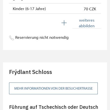
Kinder (6-17 Jahre)
70 CZK
Kinder (0-5 Jahre)
kostenlos
weiteres
abbilden
Begleitperson von
kostenlos
Schwerbehinderten
Reservierung nicht notwendig
Begleitperson von Schülergruppen
kostenlos
pro 10 Schülern
Reiseleiter mit Gruppe ab 15 oder
kostenlos
mehr Personen
Frýdlant Schloss
MK ČR-Karte *
kostenlos
Mitglieder von ICOMOS mit
kostenlos
MEHR INFORMATIONEN VON DER BESUCHERTRASSE
gültigem Mitgliedsausweis *
Inhaber der freien Eintrittskarte
kostenlos
Führung auf Tschechisch oder Deutsch