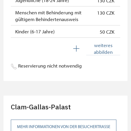
Jugendliche (18-24 Jahre)
130 CZK
Menschen mit Behinderung mit
130 CZK
gültigem Behindertenausweis
Kinder (6-17 Jahre)
50 CZK
Kinder (0-5 Jahre)
kostenlos
weiteres
abbilden
Begleitperson von
kostenlos
Schwerbehinderten
Reservierung nicht notwendig
Begleitperson von Schülergruppen
kostenlos
pro 10 Schülern
Reiseleiter mit Gruppe ab 15 oder
kostenlos
mehr Personen
Clam-Gallas-Palast
MK ČR-Karte *
nicht verfügbar
Mitglieder von ICOMOS mit
nicht verfügbar
MEHR INFORMATIONEN VON DER BESUCHERTRASSE