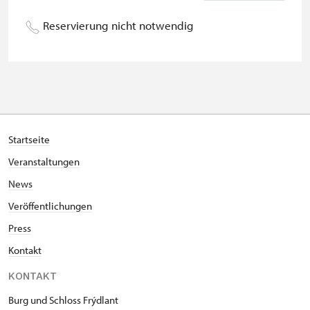
Begleitperson von
kostenlos
Schwerbehinderten
Reservierung nicht notwendig
Begleitperson von Schülergruppen
nicht verfügbar
pro 10 Schülern
Reiseleiter mit Gruppe ab 15 oder
nicht verfügbar
mehr Personen
MK ČR-Karte *
nicht verfügbar
Startseite
Veranstaltungen
Mitglieder von ICOMOS mit
nicht verfügbar
gültigem Mitgliedsausweis *
News
Veröffentlichungen
Inhaber der freien Eintrittskarte
nicht verfügbar
Press
Inhaber der freien einmaligen
nicht verfügbar
Kontakt
Eintrittskarte
KONTAKT
NPÚ-Karte
nicht verfügbar
Burg und Schloss Frýdlant