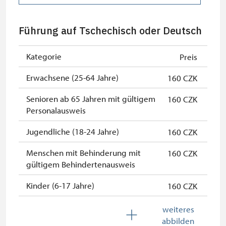
gültigem Mitgliedsausweis *
Inhaber der freien Eintrittskarte
kostenlos
Führung auf Tschechisch oder Deutsch
Inhaber der freien einmaligen
kostenlos
Eintrittskarte
Kategorie
Preis
NPÚ-Karte
kostenlos
Erwachsene (25-64 Jahre)
160 CZK
"Náš člověk"-Karte *
kostenlos
Senioren ab 65 Jahren mit gültigem
160 CZK
Personalausweis
* Freier Eintritt nur für den
Karteninhaber
Jugendliche (18-24 Jahre)
160 CZK
Menschen mit Behinderung mit
160 CZK
gültigem Behindertenausweis
Kinder (6-17 Jahre)
160 CZK
Kinder (0-5 Jahre)
160 CZK
weiteres
abbilden