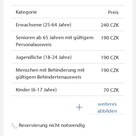
Inhaber der freien einmaligen
kostenlos
Eintrittskarte
Kategorie
Preis
NPÚ-Karte
kostenlos
Erwachsene (25-64 Jahre)
240 CZK
"Náš člověk"-Karte *
kostenlos
Senioren ab 65 Jahren mit gültigem
190 CZK
Personalausweis
* Freier Eintritt nur für den
Karteninhaber
Jugendliche (18-24 Jahre)
190 CZK
Menschen mit Behinderung mit
190 CZK
gültigem Behindertenausweis
Kinder (6-17 Jahre)
70 CZK
Kinder (0-5 Jahre)
kostenlos
weiteres
abbilden
Begleitperson von
kostenlos
Schwerbehinderten
Reservierung nicht notwendig
Begleitperson von Schülergruppen
kostenlos