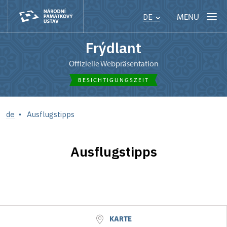
MENU
DE
Frýdlant
offizielle Webpräsentation
BESICHTIGUNGSZEIT
de
Ausflugstipps
Ausflugstipps
KARTE