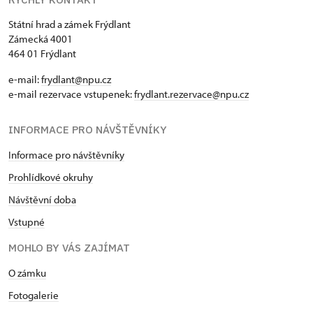
Státní hrad a zámek Frýdlant
Zámecká 4001
464 01 Frýdlant
e-mail:
frydlant@npu.cz
e-mail rezervace vstupenek:
frydlant.rezervace@npu.cz
INFORMACE PRO NÁVŠTĚVNÍKY
Informace pro návštěvníky
Prohlídkové okruhy
Návštěvní doba
Vstupné
MOHLO BY VÁS ZAJÍMAT
O zámku
Fotogalerie