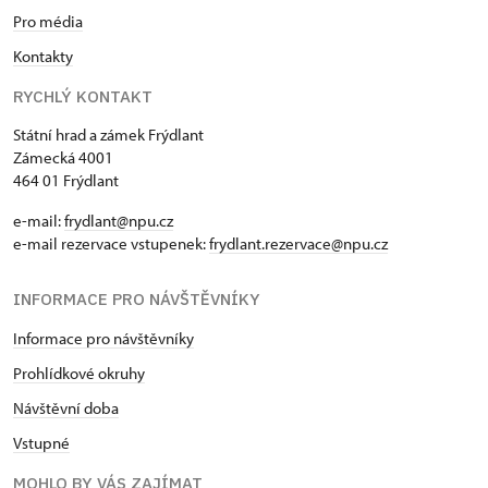
Pro média
Kontakty
RYCHLÝ KONTAKT
Státní hrad a zámek Frýdlant
Zámecká 4001
464 01 Frýdlant
e-mail:
frydlant@npu.cz
e-mail rezervace vstupenek:
frydlant.rezervace@npu.cz
INFORMACE PRO NÁVŠTĚVNÍKY
Informace pro návštěvníky
Prohlídkové okruhy
Návštěvní doba
Vstupné
MOHLO BY VÁS ZAJÍMAT