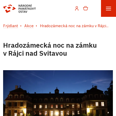
Frýdlant
Akce
Hradozámecká noc na zámku v Rájci...
Hradozámecká noc na zámku
v Rájci nad Svitavou