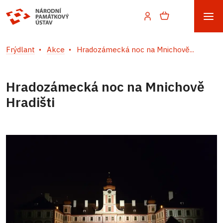
Frýdlant
Akce
Hradozámecká noc na Mnichově...
Hradozámecká noc na Mnichově
Hradišti