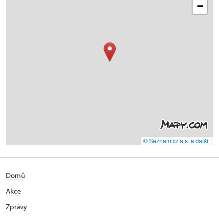
−
© Seznam.cz a.s. a další
Domů
Akce
Zprávy