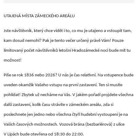
UTAJENÁ MÍSTA ZÁMECKÉHO AREÁLU
Jste návštěvník, který chce vidět i to, co mu je utajeno a vstoupit tam,
kam dosud nemohl? Pak je tento večer určený právě Vám! Pouze
limitovaný počet návštěvníků letošní Hradozámecké noci bude mít tu
možnost!
Píše se rok 1836 nebo 2026? U nás je čas relativní. Na vstupence bude
uveden okamžik Vašeho vstupu na první zastavení. Ten si musíte
pohlídat! Zbytek už necháme na Vás. V jakém pořadí projdete všechna
další zastavení, kolik času strávíte v zámeckém areálu, zda si
poslechnete jen jedno nebo všechna čtyři hudební vystoupení je na
Vašich časových možnostech. Vozová brána (bezbariérová) z ulice
V Lípách bude otevřena od 18:30 do 22:00.