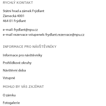
RYCHLÝ KONTAKT
Státní hrad a zámek Frýdlant
Zámecká 4001
464 01 Frýdlant
e-mail:
frydlant@npu.cz
e-mail rezervace vstupenek:
frydlant.rezervace@npu.cz
INFORMACE PRO NÁVŠTĚVNÍKY
Informace pro návštěvníky
Prohlídkové okruhy
Návštěvní doba
Vstupné
MOHLO BY VÁS ZAJÍMAT
O zámku
Fotogalerie