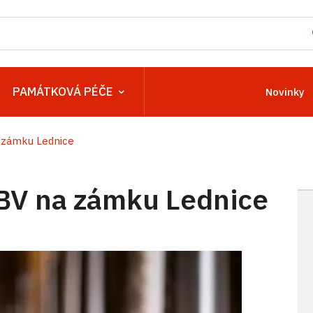
PAMÁTKOVÁ PÉČE
Novinky
 zámku Lednice
HBV na zámku Lednice