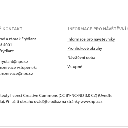
Ý KONTAKT
INFORMACE PRO NÁVŠTĚVNÍ
hrad a zámek Frýdlant
Informace pro návštěvníky
á 4001
Prohlídkové okruhy
Frýdlant
Návštěvní doba
frydlant@npu.cz
Vstupné
rezervace vstupenek:
t.rezervace@npu.cz
 texty
licenci Creative Commons
(CC BY-NC-ND 3.0 CZ) (Uveďte
la). Při užití obsahu uvádějte odkaz na stránky www.npu.cz