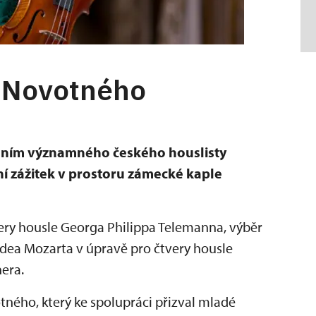
a Novotného
dením významného českého houslisty
í zážitek v prostoru zámecké kaple
ery housle Georga Philippa Telemanna, výběr
dea Mozarta v úpravě pro čtvery housle
nera.
otného, který ke spolupráci přizval mladé