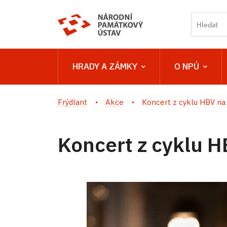
HRADY A ZÁMKY
O NPÚ
Frýdlant
Akce
Koncert z cyklu HBV na
Koncert z cyklu 