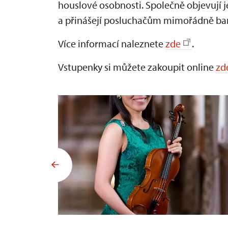
houslové osobnosti. Společně objevují 
a přinášejí posluchačům mimořádně bare
Více informací naleznete
zde
.
Vstupenky si můžete zakoupit online
zd