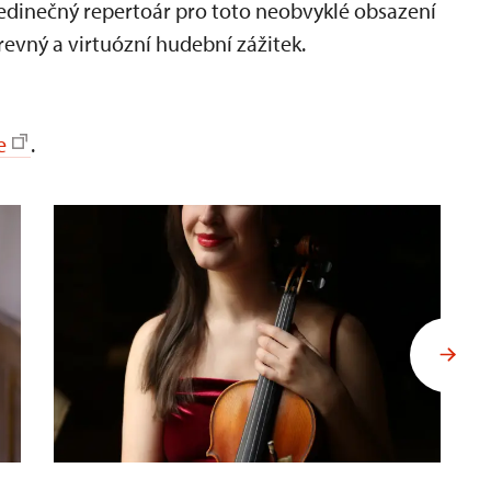
jedinečný repertoár pro toto neobvyklé obsazení
vný a virtuózní hudební zážitek.
e
.