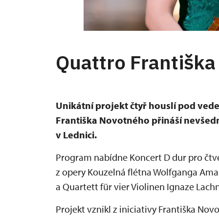
Quattro Františk
Unikátní projekt čtyř houslí pod ve
Františka Novotného přináší nevšedn
v Lednici.
Program nabídne Koncert D dur pro čtv
z opery Kouzelná flétna Wolfganga Ama
a Quartett für vier Violinen Ignaze Lach
Projekt vznikl z iniciativy Františka Nov