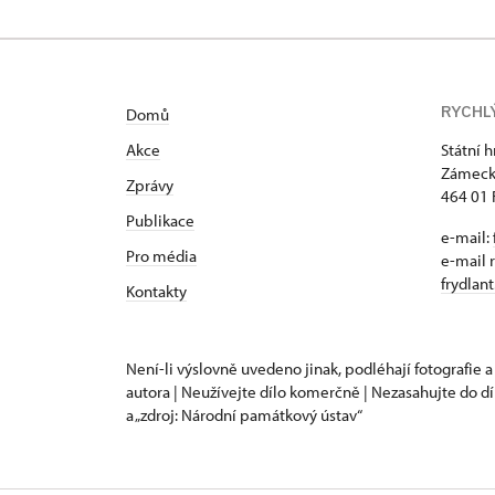
RYCHL
Domů
Akce
Státní 
Zámeck
Zprávy
464 01 
Publikace
e-mail:
Pro média
e-mail 
frydlan
Kontakty
Není-li výslovně uvedeno jinak, podléhají fotografie a
autora | Neužívejte dílo komerčně | Nezasahujte do dí
a „zdroj: Národní památkový ústav“