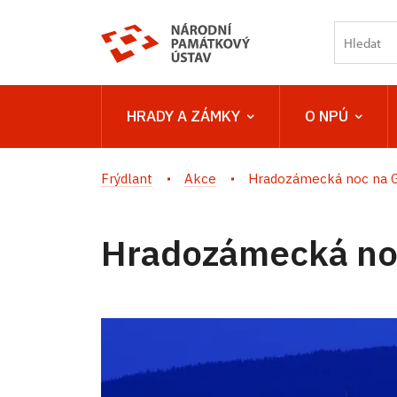
HRADY A ZÁMKY
O NPÚ
Frýdlant
Akce
Hradozámecká noc na G
Hradozámecká noc