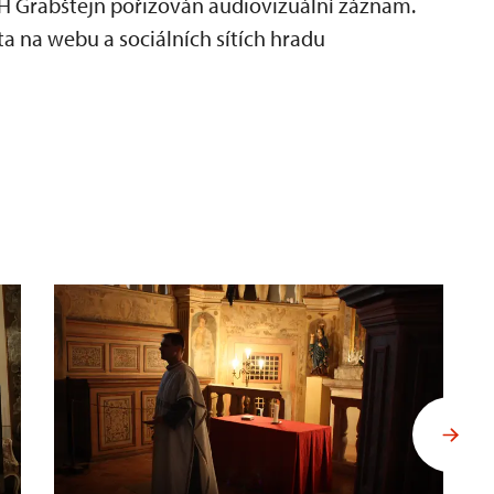
H Grabštejn pořizován audiovizuální záznam.
a na webu a sociálních sítích hradu