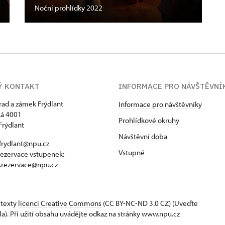
Noční prohlídky 2022
Ý KONTAKT
INFORMACE PRO NÁVŠTĚVNÍ
hrad a zámek Frýdlant
Informace pro návštěvníky
á 4001
Prohlídkové okruhy
Frýdlant
Návštěvní doba
frydlant@npu.cz
Vstupné
rezervace vstupenek:
t.rezervace@npu.cz
 texty
licenci Creative Commons
(CC BY-NC-ND 3.0 CZ) (Uveďte
la). Při užití obsahu uvádějte odkaz na stránky www.npu.cz