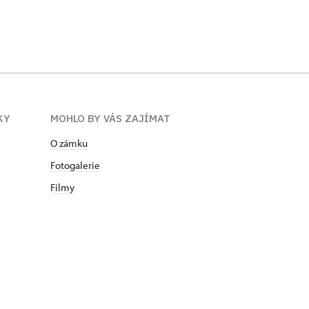
Noční prohlídky 2022
Noční pro
KY
MOHLO BY VÁS ZAJÍMAT
O zámku
Fotogalerie
Filmy