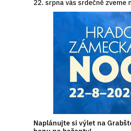
22. srpna vás srdečně zveme 
Naplánujte si výlet na Grabšt
honu na bažanty!