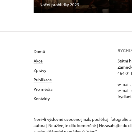
Noční prohlídky 2023
RYCHL
Domů
Akce
Státní 
Zámeck
Zprávy
464 01 
Publikace
e-mail:
Pro média
e-mail 
frydlan
Kontakty
Není-li výslovně uvedeno jinak, podléhají fotografie a
autora | Neužívejte dílo komerčně | Nezasahujte do dí
a „zdroj: Národní památkový ústav“