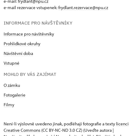
e-mail:
frydlant@npu.cz
e-mail rezervace vstupenek:
frydlant.rezervace@npu.cz
INFORMACE PRO NÁVŠTĚVNÍKY
Informace pro návštěvníky
Prohlídkové okruhy
Návštěvní doba
Vstupné
MOHLO BY VÁS ZAJÍMAT
O zámku
Fotogalerie
Filmy
Není-li výslovně uvedeno jinak, podléhají fotografie a texty
licenci
Creative Commons
(CC BY-NC-ND 3.0 CZ) (Uveďte autora |