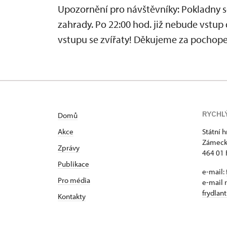
Upozornění pro návštěvníky: Pokladny 
zahrady. Po 22:00 hod. již nebude vstu
vstupu se zvířaty! Děkujeme za pochope
RYCHL
Domů
Akce
Státní 
Zámeck
Zprávy
464 01 
Publikace
e-mail:
Pro média
e-mail 
frydlan
Kontakty