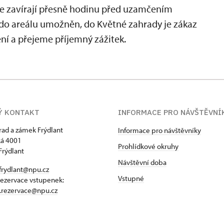
se zavírají přesně hodinu před uzamčením
p do areálu umožněn, do Květné zahrady je zákaz
ní a přejeme příjemný zážitek.
Ý KONTAKT
INFORMACE PRO NÁVŠTĚVNÍ
hrad a zámek Frýdlant
Informace pro návštěvníky
á 4001
Prohlídkové okruhy
Frýdlant
Návštěvní doba
frydlant@npu.cz
Vstupné
rezervace vstupenek:
t.rezervace@npu.cz