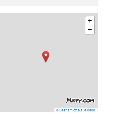
+
−
© Seznam.cz a.s. a další