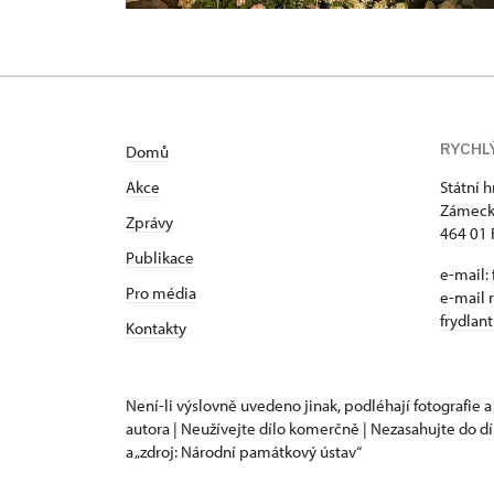
RYCHL
Domů
Akce
Státní 
Zámeck
Zprávy
464 01 
Publikace
e-mail:
Pro média
e-mail 
frydlan
Kontakty
Není-li výslovně uvedeno jinak, podléhají fotografie a
autora | Neužívejte dílo komerčně | Nezasahujte do dí
a „zdroj: Národní památkový ústav“