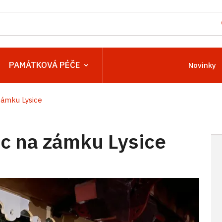
PAMÁTKOVÁ PÉČE
Novinky
ámku Lysice
c na zámku Lysice