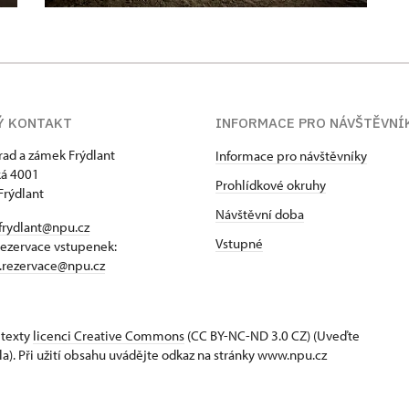
Ý KONTAKT
INFORMACE PRO NÁVŠTĚVNÍ
hrad a zámek Frýdlant
Informace pro návštěvníky
á 4001
Prohlídkové okruhy
Frýdlant
Návštěvní doba
frydlant@npu.cz
Vstupné
rezervace vstupenek:
t.rezervace@npu.cz
 texty
licenci Creative Commons
(CC BY-NC-ND 3.0 CZ) (Uveďte
la). Při užití obsahu uvádějte odkaz na stránky www.npu.cz