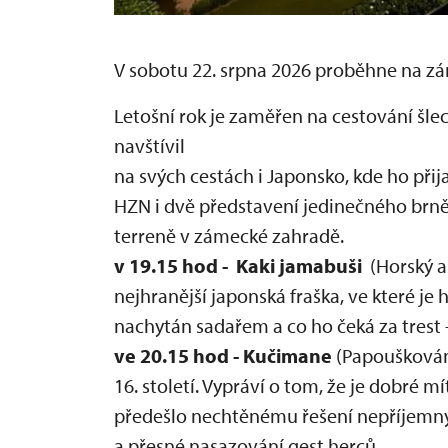
V sobotu 22. srpna 2026 proběhne na zá
Letošní rok je zaměřen na cestování šle
navštívil
na svých cestách i Japonsko, kde ho přij
HZN i dvě představení jedinečného brněn
terreně v zámecké zahradě.
v 19.15 hod - Kaki jamabuši
(Horský a
nejhranější japonská fraška, ve které je 
nachytán sadařem a co ho čeká za trest -
ve 20.15 hod - Kučimane
(Papouškování)
16. století. Vypráví o tom, že je dobré m
předešlo nechtěnému řešení nepříjemných
a přesné nasazování gest herců.