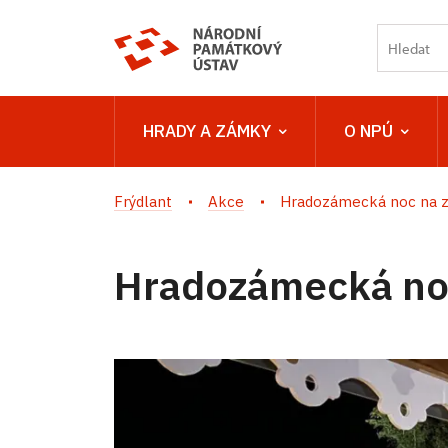
HRADY A ZÁMKY
O NPÚ
Frýdlant
Akce
Hradozámecká noc na z
Hradozámecká no