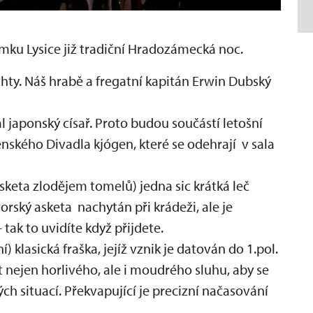
mku Lysice již tradiční Hradozámecká noc.
chty. Náš hrabě a fregatní kapitán Erwin Dubský
al japonský císař. Proto budou součástí letošní
ského Divadla kjógen, které se odehrají v sala
sketa zlodějem tomelů) jedna sic krátká leč
horský asketa nachytán při krádeži, ale je
 tak to uvidíte když přijdete.
 klasická fraška, jejíž vznik je datován do 1.pol.
ít nejen horlivého, ale i moudrého sluhu, aby se
 situací. Překvapující je precizní načasování