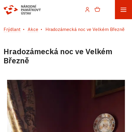
Frýdlant
Akce
Hradozámecká noc ve Velkém Březně
Hradozámecká noc ve Velkém
Březně