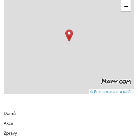
−
© Seznam.cz a.s. a další
Domů
Akce
Zprávy