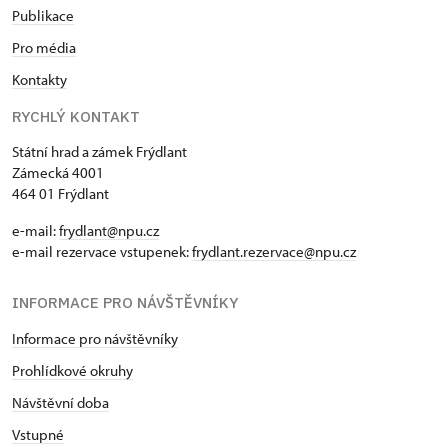
Publikace
Pro média
Kontakty
RYCHLÝ KONTAKT
Státní hrad a zámek Frýdlant
Zámecká 4001
464 01 Frýdlant
e-mail:
frydlant@npu.cz
e-mail rezervace vstupenek:
frydlant.rezervace@npu.cz
INFORMACE PRO NÁVŠTĚVNÍKY
Informace pro návštěvníky
Prohlídkové okruhy
Návštěvní doba
Vstupné