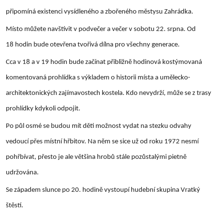
připomíná existenci vysídleného a zbořeného městysu Zahrádka.
Místo můžete navštívit v podvečer a večer v sobotu 22. srpna. Od
18 hodin bude otevřena tvořivá dílna pro všechny generace.
Cca v 18 a v 19 hodin bude začínat přibližně hodinová kostýmovaná
komentovaná prohlídka s výkladem o historii místa a umělecko-
architektonických zajímavostech kostela. Kdo nevydrží, může se z trasy
prohlídky kdykoli odpojit.
Po půl osmé se budou mít děti možnost vydat na stezku odvahy
vedoucí přes místní hřbitov. Na něm se sice už od roku 1972 nesmí
pohřbívat, přesto je ale většina hrobů stále pozůstalými pietně
udržována.
Se západem slunce po 20. hodině vystoupí hudební skupina Vratký
štěstí.