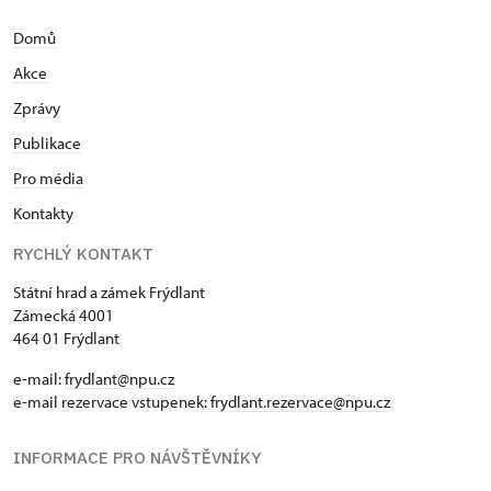
Domů
Akce
Zprávy
Publikace
Pro média
Kontakty
RYCHLÝ KONTAKT
Státní hrad a zámek Frýdlant
Zámecká 4001
464 01 Frýdlant
e-mail:
frydlant@npu.cz
e-mail rezervace vstupenek:
frydlant.rezervace@npu.cz
INFORMACE PRO NÁVŠTĚVNÍKY