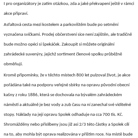
I pro organizátory je zatím otázkou, zda a jaké překvapení ještě v rámci
akce připraví.
Asfaltová cesta mezi kostelem a parkovištěm bude po setmění
vyznačena svíčkami. Prodej občerstvení sice není zajištěn, ale tradičně
bude možno opéci si špekáček. Zakoupit si můžete originální
zahrádecké suvenýry, jejichž sortiment členové spolku průběžně
obměňují.
Kromě připomínky, že v těchto místech 800 let pulzoval život, je akce
pořádána také na podporu veřejné sbírky na opravu původní obecní
kašny z roku 1886, která se dochovala na bývalém zahrádeckém
náměstí a aktuálně je bez vody a zub času na ní zanechal své viditelné
stopy. Náklady na její opravu Spolek odhaduje na cca 700 tis. Kč.
Shromážděny nebo přislíbeny jsou již asi 2/3 této částky a Spolek cílí
na to, aby mohla být oprava realizována v příštím roce. Na místě bude