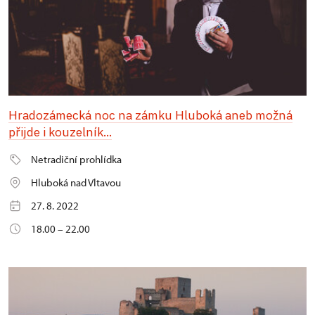
Hradozámecká noc na zámku Hluboká aneb možná
přijde i kouzelník...
Netradiční prohlídka
Hluboká nad Vltavou
27. 8. 2022
18.00 – 22.00