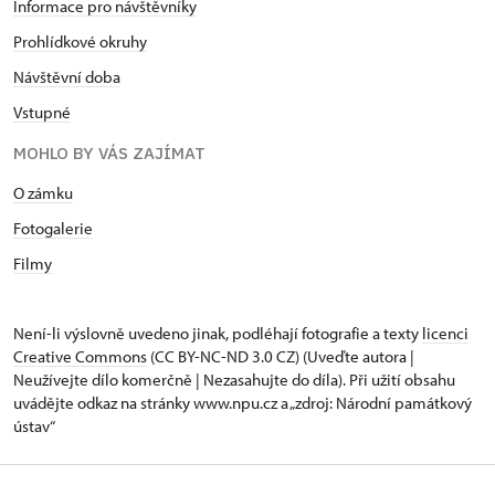
Informace pro návštěvníky
Prohlídkové okruhy
Návštěvní doba
Vstupné
MOHLO BY VÁS ZAJÍMAT
O zámku
Fotogalerie
Filmy
Není-li výslovně uvedeno jinak, podléhají fotografie a texty
licenci
Creative Commons
(CC BY-NC-ND 3.0 CZ) (Uveďte autora |
Neužívejte dílo komerčně | Nezasahujte do díla). Při užití obsahu
uvádějte odkaz na stránky www.npu.cz a „zdroj: Národní památkový
ústav“