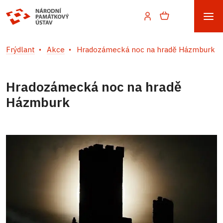
Frýdlant
Akce
Hradozámecká noc na hradě Házmburk
Hradozámecká noc na hradě
Házmburk