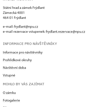
Státní hrad a zámek Frýdlant
Zámecká 4001
464 01 Frýdlant
e-mail:
frydlant@npu.cz
e-mail rezervace vstupenek:
frydlant.rezervace@npu.cz
INFORMACE PRO NÁVŠTĚVNÍKY
Informace pro návštěvníky
Prohlídkové okruhy
Návštěvní doba
Vstupné
MOHLO BY VÁS ZAJÍMAT
O zámku
Fotogalerie