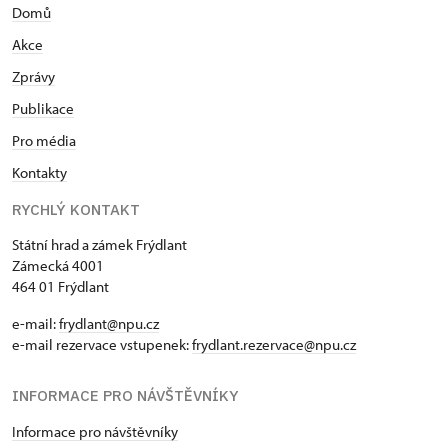
Domů
Akce
Zprávy
Publikace
Pro média
Kontakty
RYCHLÝ KONTAKT
Státní hrad a zámek Frýdlant
Zámecká 4001
464 01 Frýdlant
e-mail:
frydlant@npu.cz
e-mail rezervace vstupenek:
frydlant.rezervace@npu.cz
INFORMACE PRO NÁVŠTĚVNÍKY
Informace pro návštěvníky