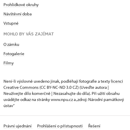
Prohlídkové okruhy
Návštěvní doba
Vstupné
MOHLO BY VÁS ZAJÍMAT
O zámku
Fotogalerie
Filmy
Není-li výslovně uvedeno jinak, podléhají fotografie a texty
licenci
Creative Commons
(CC BY-NC-ND 3.0 CZ) (Uveďte autora |
Neužívejte dílo komerčně | Nezasahujte do díla). Při užití obsahu
uvádějte odkaz na stránky www.npu.cz a „zdroj: Národní památkový
ústav“
Právní ujednání
Prohlášení o přístupnosti
Řešení