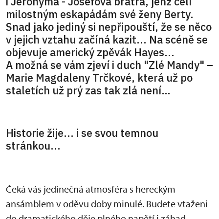
i Jeronýma - Josefova bratra, jenž čelí
milostným eskapádám své ženy Berty.
Snad jako jediný si nepřipouští, že se něco
v jejich vztahu začíná kazit... Na scéně se
objevuje americký zpěvák Hayes...
A možná se vám zjeví i duch "Zlé Mandy" –
Marie Magdaleny Trčkové, která už po
staletích už prý zas tak zlá není…
Historie žije... i se svou temnou
stránkou...
Čeká vás jedinečná atmosféra s hereckým
ansámblem v oděvu doby minulé. Budete vtaženi
do dramatického děje plného napětí i záhad.