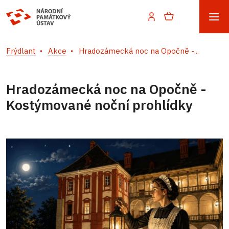
Frýdlant
Akce
Hradozámecká noc na Opočně -...
Hradozámecká noc na Opočně -
Kostýmované noční prohlídky