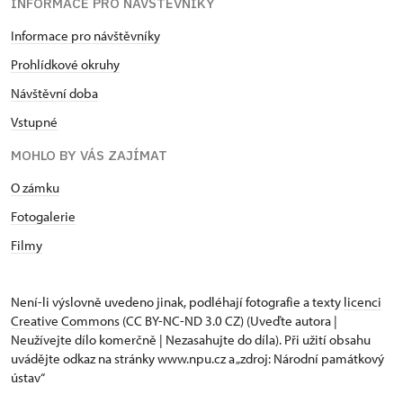
INFORMACE PRO NÁVŠTĚVNÍKY
Informace pro návštěvníky
Prohlídkové okruhy
Návštěvní doba
Vstupné
MOHLO BY VÁS ZAJÍMAT
O zámku
Fotogalerie
Filmy
Není-li výslovně uvedeno jinak, podléhají fotografie a texty
licenci
Creative Commons
(CC BY-NC-ND 3.0 CZ) (Uveďte autora |
Neužívejte dílo komerčně | Nezasahujte do díla). Při užití obsahu
uvádějte odkaz na stránky www.npu.cz a „zdroj: Národní památkový
ústav“