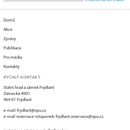
Domů
Akce
Zprávy
Publikace
Pro média
Kontakty
RYCHLÝ KONTAKT
Státní hrad a zámek Frýdlant
Zámecká 4001
464 01 Frýdlant
e-mail:
frydlant@npu.cz
e-mail rezervace vstupenek:
frydlant.rezervace@npu.cz