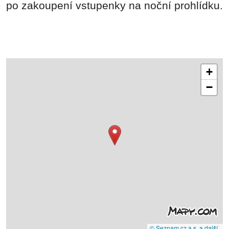
po zakoupení vstupenky na noční prohlídku.
+
−
© Seznam.cz a.s. a další