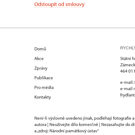
Odstoupit od smlouvy
RYCHL
Domů
Akce
Státní 
Zámeck
Zprávy
464 01 
Publikace
e-mail:
Pro média
e-mail 
frydlan
Kontakty
Není-li výslovně uvedeno jinak, podléhají fotografie a
autora | Neužívejte dílo komerčně | Nezasahujte do dí
a „zdroj: Národní památkový ústav“