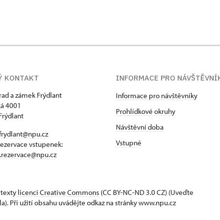
Ý KONTAKT
INFORMACE PRO NÁVŠTĚVNÍ
hrad a zámek Frýdlant
Informace pro návštěvníky
á 4001
Prohlídkové okruhy
Frýdlant
Návštěvní doba
frydlant@npu.cz
Vstupné
rezervace vstupenek:
t.rezervace@npu.cz
 texty
licenci Creative Commons
(CC BY-NC-ND 3.0 CZ) (Uveďte
la). Při užití obsahu uvádějte odkaz na stránky www.npu.cz