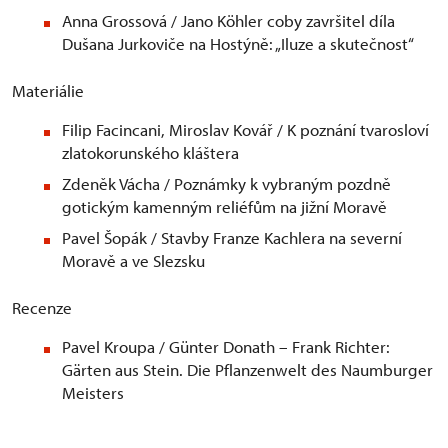
Anna Grossová / Jano Köhler coby završitel díla
Dušana Jurkoviče na Hostýně: „Iluze a skutečnost“
Materiálie
Filip Facincani, Miroslav Kovář / K poznání tvarosloví
zlatokorunského kláštera
Zdeněk Vácha / Poznámky k vybraným pozdně
gotickým kamenným reliéfům na jižní Moravě
Pavel Šopák / Stavby Franze Kachlera na severní
Moravě a ve Slezsku
Recenze
Pavel Kroupa / Günter Donath – Frank Richter:
Gärten aus Stein. Die Pflanzenwelt des Naumburger
Meisters