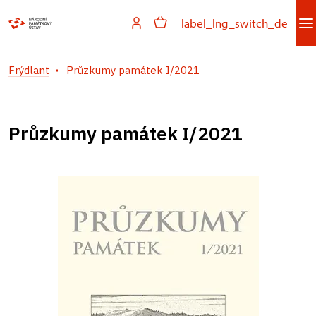
label_lng_switch_de
Frýdlant
Průzkumy památek I/2021
Průzkumy památek I/2021