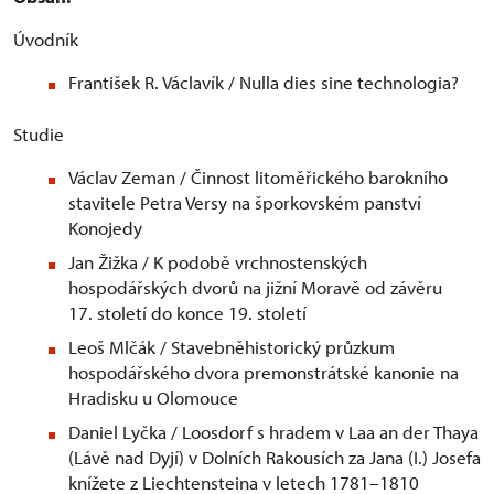
Úvodník
František R. Václavík / Nulla dies sine technologia?
Studie
Václav Zeman / Činnost litoměřického barokního
stavitele Petra Versy na šporkovském panství
Konojedy
Jan Žižka / K podobě vrchnostenských
hospodářských dvorů na jižní Moravě od závěru
17. století do konce 19. století
Leoš Mlčák / Stavebněhistorický průzkum
hospodářského dvora premonstrátské kanonie na
Hradisku u Olomouce
Daniel Lyčka / Loosdorf s hradem v Laa an der Thaya
(Lávě nad Dyjí) v Dolních Rakousích za Jana (I.) Josefa
knížete z Liechtensteina v letech 1781–1810