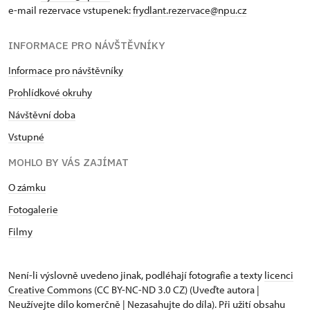
e-mail rezervace vstupenek:
frydlant.rezervace@npu.cz
INFORMACE PRO NÁVŠTĚVNÍKY
Informace pro návštěvníky
Prohlídkové okruhy
Návštěvní doba
Vstupné
MOHLO BY VÁS ZAJÍMAT
O zámku
Fotogalerie
Filmy
Není-li výslovně uvedeno jinak, podléhají fotografie a texty
licenci
Creative Commons
(CC BY-NC-ND 3.0 CZ) (Uveďte autora |
Neužívejte dílo komerčně | Nezasahujte do díla). Při užití obsahu