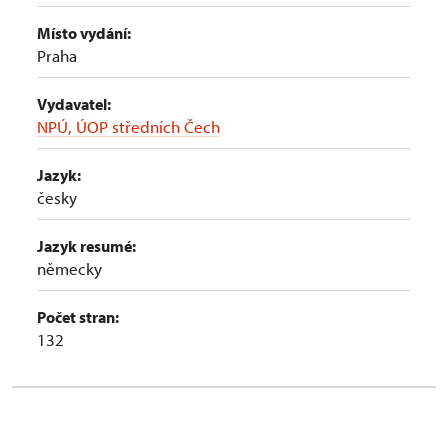
Místo vydání:
Praha
Vydavatel:
NPÚ, ÚOP středních Čech
Jazyk:
česky
Jazyk resumé:
německy
Počet stran:
132