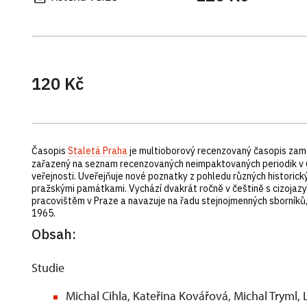
120 Kč
Časopis
Staletá Praha
je multioborový recenzovaný časopis zaměře
zařazený na seznam recenzovaných neimpaktovaných periodik v ČR
veřejnosti. Uveřejňuje nové poznatky z pohledu různých historickýc
pražskými památkami. Vychází dvakrát ročně v češtině s cizoja
pracovištěm v Praze a navazuje na řadu stejnojmenných sborní
1965.
Obsah:
Studie
Michal Cihla, Kateřina Kovářová, Michal Tryml,