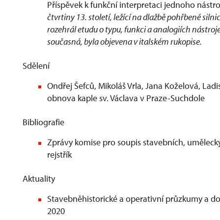
Příspěvek k funkční interpretaci jednoho nástro
čtvrtiny 13. století, ležící na dlažbě pohřbené si
rozehrál etudu o typu, funkci a analogiích nástroje
současná, byla objevena v italském rukopise.
Sdělení
Ondřej Šefců, Mikoláš Vrla, Jana Koželová, Lad
obnova kaple sv. Václava v Praze-Suchdole
Bibliografie
Zprávy komise pro soupis stavebních, umělecký
rejstřík
Aktuality
Stavebněhistorické a operativní průzkumy a 
2020