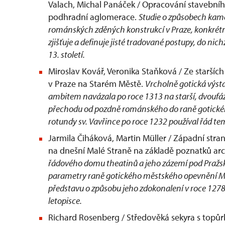
Valach, Michal Panáček / Opracování staveb
podhradní aglomerace.
Studie o způsobech kam
románských zděných konstrukcí v Praze, konkré
zjišťuje a definuje jisté tradované postupy, do nich
13. století.
Miroslav Kovář, Veronika Staňková / Ze staršíc
v Praze na Starém Městě.
Vrcholně gotická výst
ambitem navázala po roce 1313 na starší, dvoufáz
přechodu od pozdně románského do raně gotického 
rotundy sv. Vavřince po roce 1232 používal řád te
Jarmila Čiháková, Martin Müller / Západní stra
na dnešní Malé Straně na základě poznatků a
řádového domu theatinů a jeho zázemí pod Pražsk
parametry raně gotického městského opevnění Malé 
představu o způsobu jeho zdokonalení v roce 127
letopisce.
Richard Rosenberg / Středověká sekyra s topůr