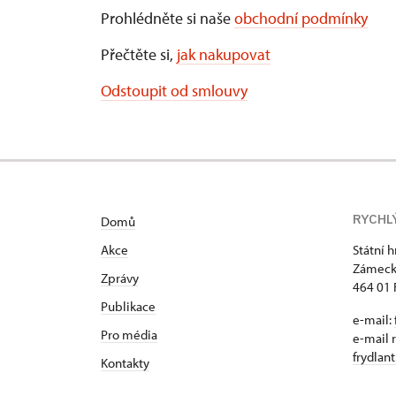
Prohlédněte si naše
obchodní podmínky
Přečtěte si,
jak nakupovat
Odstoupit od smlouvy
RYCHL
Domů
Akce
Státní 
Zámeck
Zprávy
464 01 
Publikace
e-mail:
Pro média
e-mail 
frydlan
Kontakty