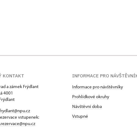
Ý KONTAKT
INFORMACE PRO NÁVŠTĚVNÍ
hrad a zámek Frýdlant
Informace pro návštěvníky
á 4001
Prohlídkové okruhy
Frýdlant
Návštěvní doba
frydlant@npu.cz
Vstupné
rezervace vstupenek:
t.rezervace@npu.cz