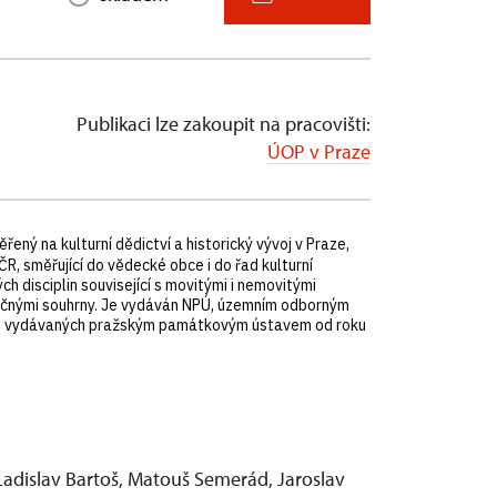
Publikaci lze zakoupit na pracovišti:
ÚOP v Praze
ný na kulturní dědictví a historický vývoj v Praze,
, směřující do vědecké obce i do řad kulturní
h disciplin související s movitými i nemovitými
zyčnými souhrny. Je vydáván NPÚ, územním odborným
ků, vydávaných pražským památkovým ústavem od roku
 Ladislav Bartoš, Matouš Semerád, Jaroslav