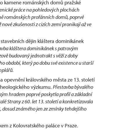
ního kamene románských domů pražské
enické práce na pohledových plochách
tně románských profánních domů, poprvé
ž nové zkušenosti z cizích zemí pronikají až ve
h stavebních dějin kláštera dominikánek
avba kláštera dominikánek s patrovým
ově budovaný jednotrakt s věží z doby
období, který po dobu své existence u starší
mplářů.
na opevnění královského města ze 13. století
rcheologického výzkumu.
Přestavba bývalého
ým hradem poprvé poskytla profil a základní
Strany z 60. let 13. století a konkretizovala
8, dosud známého jen ze zmínky tehdejšího
kem z Kolovratského paláce v Praze.