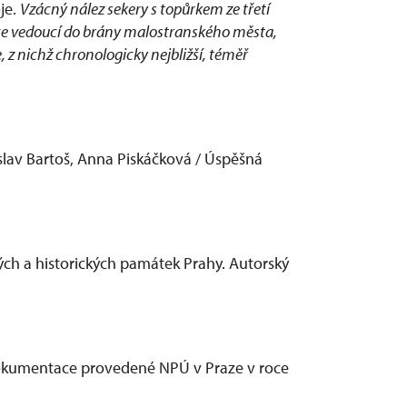
je.
Vzácný nález sekery s topůrkem ze třetí
lnice vedoucí do brány malostranského města,
, z nichž chronologicky nejbližší, téměř
islav Bartoš, Anna Piskáčková / Úspěšná
ch a historických památek Prahy. Autorský
dokumentace provedené NPÚ v Praze v roce