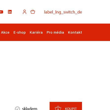
label_lng_switch_de
Akce
E-shop
Kariéra
Pro média
Kontakt
skladem
KOUPIT