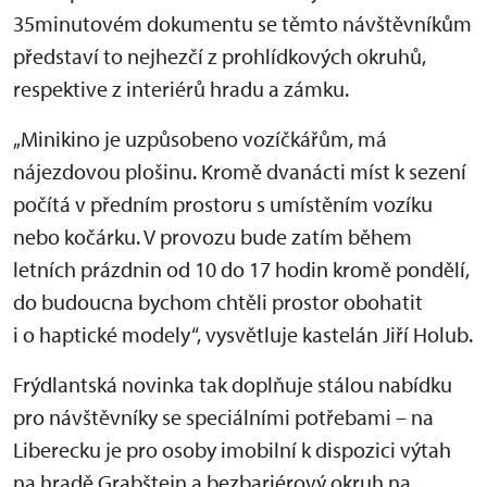
35minutovém dokumentu se těmto návštěvníkům
představí to nejhezčí z prohlídkových okruhů,
respektive z interiérů hradu a zámku.
„Minikino je uzpůsobeno vozíčkářům, má
nájezdovou plošinu. Kromě dvanácti míst k sezení
počítá v předním prostoru s umístěním vozíku
nebo kočárku. V provozu bude zatím během
letních prázdnin od 10 do 17 hodin kromě pondělí,
do budoucna bychom chtěli prostor obohatit
i o haptické modely“, vysvětluje kastelán Jiří Holub.
Frýdlantská novinka tak doplňuje stálou nabídku
pro návštěvníky se speciálními potřebami – na
Liberecku je pro osoby imobilní k dispozici výtah
na hradě Grabštejn a bezbariérový okruh na