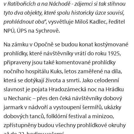
v Ratibořicích a na Náchodě - zájemci si tak stihnou
tyto dva objekty, které spolu historicky úzce souvisí,
prohlédnout oba
“, vysvětluje Miloš Kadlec, ředitel
NPÚ, ÚPS na Sychrově.
Na zámku v Opočně se budou konat kostýmované
prohlídky, které návštěvníky vrátí do roku 1925,
připraveny jsou také komentované prohlídky
nočního hospitálu Kuks, letos zaměřené na díla,
která se dotýkají života a smrti. Jako celodenní
slavnost je pojata Hradozámecká noc na Hrádku
u Nechanic – přes den čeká návštěvníky dobový
jarmark v nádvoří a vystoupení šermířů, ukázky
dobových tanců, folklórní festival a minizoo,
zpřístupněny budou všechny prohlídkové okruhy
až do 22. hodiny večerní.