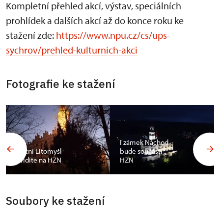
Kompletní přehled akcí, výstav, speciálních
prohlídek a dalších akcí až do konce roku ke
stažení zde:
https://www.npu.cz/cs/ups-
sychrov/prehled-kulturnich-akci
Fotografie ke stažení
I zámek Náchod
Noční Litomyšl
bude součástí
uvidíte na HZN
HZN
Soubory ke stažení