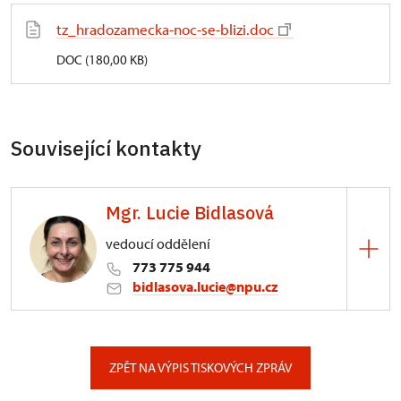
tz_hradozamecka-noc-se-blizi.doc
DOC (180,00 KB)
Související kontakty
Mgr. Lucie Bidlasová
vedoucí oddělení
773 775 944
bidlasova.lucie@npu.cz
ÚPS na Sychrově
Zámecký park 1/, Slatiňany
ZPĚT NA VÝPIS TISKOVÝCH ZPRÁV