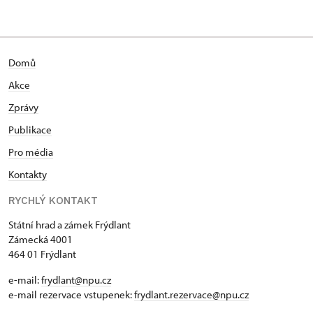
Domů
Akce
Zprávy
Publikace
Pro média
Kontakty
RYCHLÝ KONTAKT
Státní hrad a zámek Frýdlant
Zámecká 4001
464 01 Frýdlant
e-mail:
frydlant@npu.cz
e-mail rezervace vstupenek:
frydlant.rezervace@npu.cz