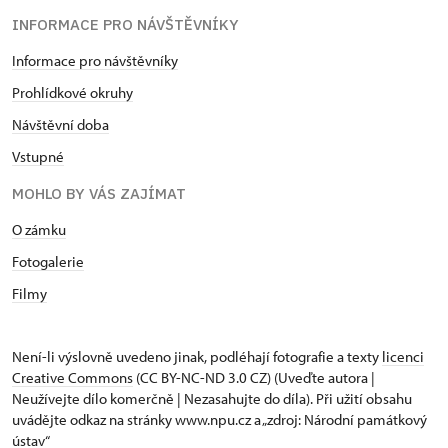
INFORMACE PRO NÁVŠTĚVNÍKY
Informace pro návštěvníky
Prohlídkové okruhy
Návštěvní doba
Vstupné
MOHLO BY VÁS ZAJÍMAT
O zámku
Fotogalerie
Filmy
Není-li výslovně uvedeno jinak, podléhají fotografie a texty
licenci
Creative Commons
(CC BY-NC-ND 3.0 CZ) (Uveďte autora |
Neužívejte dílo komerčně | Nezasahujte do díla). Při užití obsahu
uvádějte odkaz na stránky www.npu.cz a „zdroj: Národní památkový
ústav“