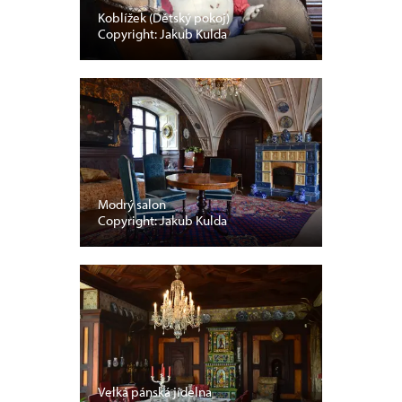
Koblížek (Dětský pokoj)
Copyright: Jakub Kulda
Modrý salon
Copyright: Jakub Kulda
Velká pánská jídelna