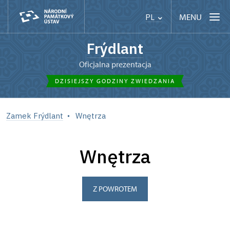
MENU
PL
Frýdlant
Oficjalna prezentacja
DZISIEJSZY GODZINY ZWIEDZANIA
Zamek Frýdlant
Wnętrza
Wnętrza
Z POWROTEM