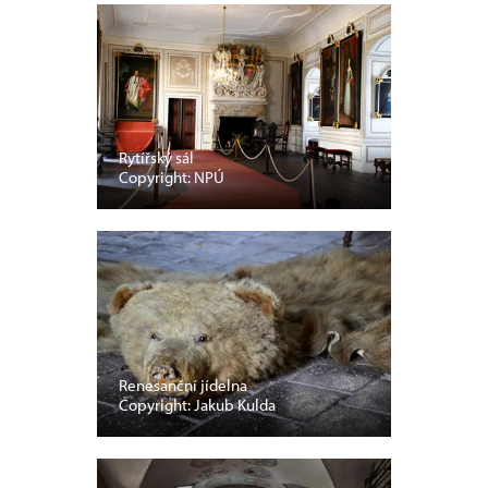
Rytířský sál
Copyright: NPÚ
Renesanční jídelna
Copyright: Jakub Kulda