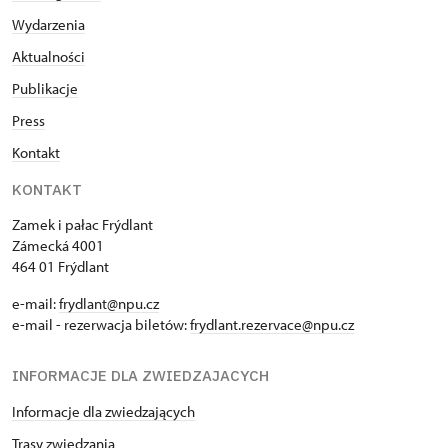
Wydarzenia
Aktualności
Publikacje
Press
Kontakt
KONTAKT
Zamek i pałac Frýdlant
Zámecká 4001
464 01 Frýdlant
e-mail:
frydlant@npu.cz
e-mail - rezerwacja biletów:
frydlant.rezervace@npu.cz
INFORMACJE DLA ZWIEDZAJACYCH
Informacje dla zwiedzających
Trasy zwiedzania