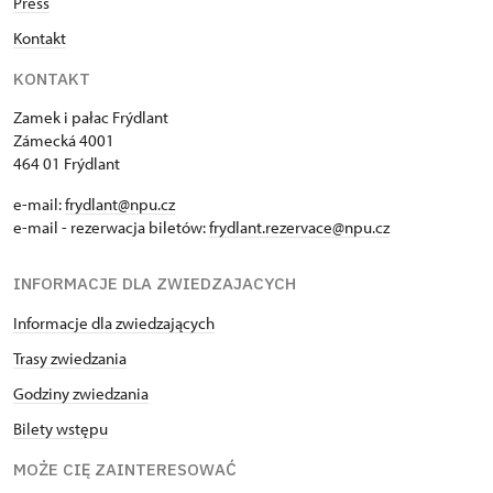
Press
Kontakt
KONTAKT
Zamek i pałac Frýdlant
Zámecká 4001
464 01 Frýdlant
e-mail:
frydlant@npu.cz
e-mail - rezerwacja biletów:
frydlant.rezervace@npu.cz
INFORMACJE DLA ZWIEDZAJACYCH
Informacje dla zwiedzających
Trasy zwiedzania
Godziny zwiedzania
Bilety wstępu
MOŻE CIĘ ZAINTERESOWAĆ