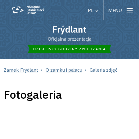
MENU
PL
Frýdlant
Oficjalna prezentacja
DZISIEJSZY GODZINY ZWIEDZANIA
Zamek Frýdlant
O zamku i pałacu
Galeria zdjęć
Fotogaleria