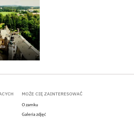
sto
ACYCH
MOŻE CIĘ ZAINTERESOWAĆ
O zamku
Galeria zdjęć