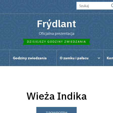
Frýdlant
Oficjalna prezentacja
DZISIEJSZY GODZINY ZWIEDZANIA
Godziny zwiedzania
O zamku i pałacu
Kon
Wieża Indika
Z POWROTEM