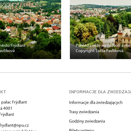
město Frýdlant
Pohled z věže na nádvoří a mě
avlíková
Copyright: Luisa Pavlíková
AKT
INFORMACJE DLA ZWIEDZAJ
 pałac Frýdlant
Informacje dla zwiedzających
á 4001
Trasy zwiedzania
Frýdlant
Godziny zwiedzania
frydlant@npu.cz
Bilety wstępu