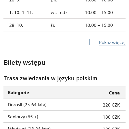
1. 10.-1. 11.
wt.–ndz.
10.00 – 15.00
28. 10.
śr.
10.00 – 15.00
2. 11.-31. 12.
zamknięte
Pokaż więcej
2027
Bilety wstępu
1. 1.-31. 3.
zamknięte
Trasa zwiedzania w języku polskim
Kategorie
Cena
Dorośli (25-64 lata)
220 CZK
Seniorzy (65 +)
180 CZK
Młodzież (18-24 lata)
180 CZK