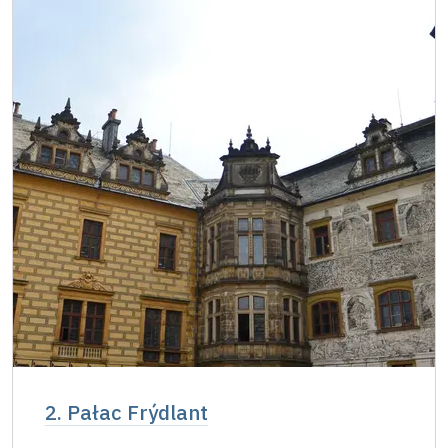
Jednorazowy, wolny bilet wydany przez
zadarmo
NPU
Osoba zatrudniona w organizacji NPU (+ 3
zadarmo
osoby)
Posiadacz karty " Naš člověk" *
zadarmo
* Ważny dla jednej osoby - posiadacza karty
lub kodu QR
2. Pałac Frýdlant