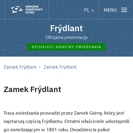
MENU
PL
Frýdlant
Oficjalna prezentacja
DZISIEJSZY GODZINY ZWIEDZANIA
Zamek Frýdlant
Zamek Frýdlant
Zamek Frýdlant
Trasa zwiedzania prowadzi przez Zamek Górny, który jest
najstarszą częścią Frýdlantu. Ostatni właściciele udostępnili
go zwiedzającym w 1801 roku. Dwadzieścia pokoi