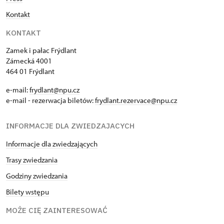
Kontakt
KONTAKT
Zamek i pałac Frýdlant
Zámecká 4001
464 01 Frýdlant
e-mail:
frydlant@npu.cz
e-mail - rezerwacja biletów:
frydlant.rezervace@npu.cz
INFORMACJE DLA ZWIEDZAJACYCH
Informacje dla zwiedzających
Trasy zwiedzania
Godziny zwiedzania
Bilety wstępu
MOŻE CIĘ ZAINTERESOWAĆ