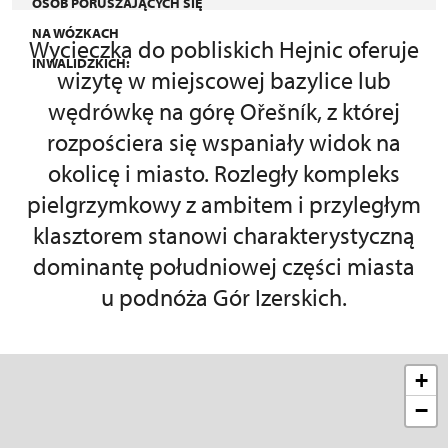
OSÓB PORUSZAJĄCYCH SIĘ
NA WÓZKACH
Wycieczka do pobliskich Hejnic oferuje
INWALIDZKICH:
wizytę w miejscowej bazylice lub
wędrówkę na górę Ořešník, z której
rozpościera się wspaniały widok na
okolicę i miasto. Rozległy kompleks
pielgrzymkowy z ambitem i przyległym
klasztorem stanowi charakterystyczną
dominantę południowej części miasta
u podnóża Gór Izerskich.
+
−