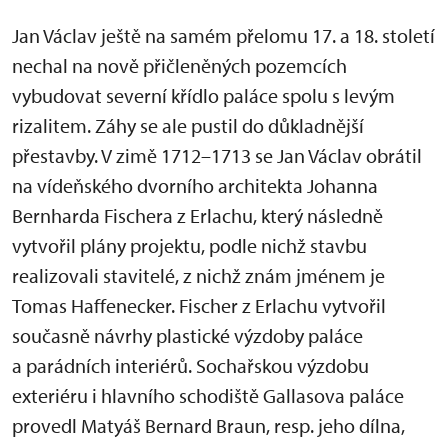
Jan Václav ještě na samém přelomu 17. a 18. století
nechal na nově přičleněných pozemcích
vybudovat severní křídlo paláce spolu s levým
rizalitem. Záhy se ale pustil do důkladnější
přestavby. V zimě 1712–1713 se Jan Václav obrátil
na vídeňského dvorního architekta Johanna
Bernharda Fischera z Erlachu, který následně
vytvořil plány projektu, podle nichž stavbu
realizovali stavitelé, z nichž znám jménem je
Tomas Haffenecker. Fischer z Erlachu vytvořil
současně návrhy plastické výzdoby paláce
a parádních interiérů. Sochařskou výzdobu
exteriéru i hlavního schodiště Gallasova paláce
provedl Matyáš Bernard Braun, resp. jeho dílna,