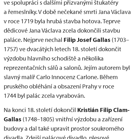
ve spolupráci s dalšími přizvanými štukatéry
a řemeslníky. V době nečekané smrti Jana Václava
v roce 1719 byla hrubá stavba hotova. Teprve
dědicové Jana Václava zcela dokončili stavbu
paláce. Nejprve nechal
Filip Josef Gallas
(1703–
1757) ve dvacátých letech 18. století dokončit
výzdobu hlavního schodiště a několika
reprezentačních sálů a salonů. Jejím autorem byl
slavný malíř Carlo Innocenz Carlone. Během
pruského obléhání a obsazení Prahy v roce
1744 byl palác zcela vyrabován.
Na konci 18. století dokončil
Kristián Filip Clam-
Gallas
(1748–1805) vnitřní výzdobu a zařízení
budovy a dal také upravit prostor soukromého
divadla. Zdejší palácové divadlo, plesové