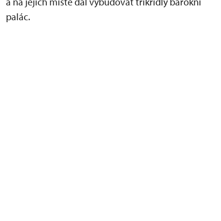
a na jejich místě dal vybudovat tříkřídlý barokní
palác.