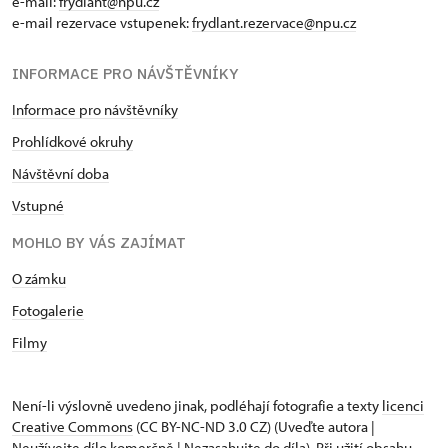
e-mail:
frydlant@npu.cz
e-mail rezervace vstupenek:
frydlant.rezervace@npu.cz
INFORMACE PRO NÁVŠTĚVNÍKY
Informace pro návštěvníky
Prohlídkové okruhy
Návštěvní doba
Vstupné
MOHLO BY VÁS ZAJÍMAT
O zámku
Fotogalerie
Filmy
Není-li výslovně uvedeno jinak, podléhají fotografie a texty
licenci
Creative Commons
(CC BY-NC-ND 3.0 CZ) (Uveďte autora |
Neužívejte dílo komerčně | Nezasahujte do díla). Při užití obsahu