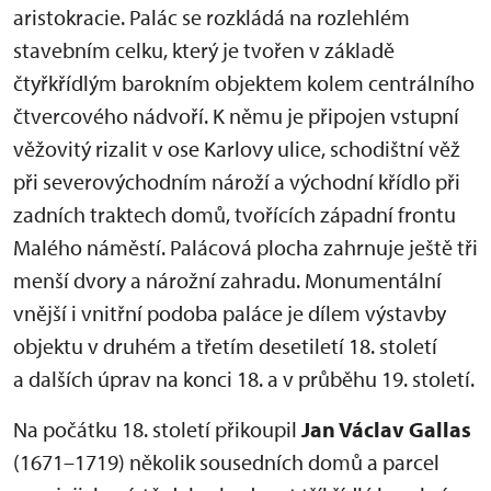
aristokracie. Palác se rozkládá na rozlehlém
stavebním celku, který je tvořen v základě
čtyřkřídlým barokním objektem kolem centrálního
čtvercového nádvoří. K němu je připojen vstupní
věžovitý rizalit v ose Karlovy ulice, schodištní věž
při severovýchodním nároží a východní křídlo při
zadních traktech domů, tvořících západní frontu
Malého náměstí. Palácová plocha zahrnuje ještě tři
menší dvory a nárožní zahradu. Monumentální
vnější i vnitřní podoba paláce je dílem výstavby
objektu v druhém a třetím desetiletí 18. století
a dalších úprav na konci 18. a v průběhu 19. století.
Na počátku 18. století přikoupil
Jan Václav Gallas
(1671–1719) několik sousedních domů a parcel