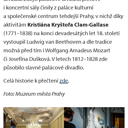
i koncertní sály činily z paláce kulturní
a společenské centrum tehdejší Prahy, v nichž díky
aktivitám
Kristiána Kryštofa Clam-Gallase
(1771–1838) na konci devadesátých let 18. století
vystoupil Ludwig van Beethoven a dle tradice
možná před tím i Wolfgang Amadeus Mozart
či Josefína Dušková. V letech 1812–1828 zde
působilo slavné palácové divadlo.
Celá historie k přečtení
zde
.
Foto: Muzeum města Prahy