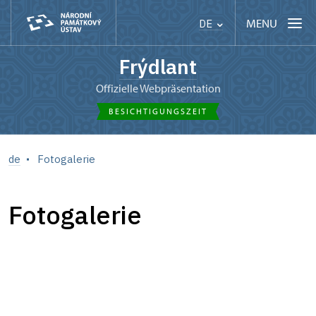
MENU
DE
Frýdlant
offizielle Webpräsentation
BESICHTIGUNGSZEIT
de
Fotogalerie
Fotogalerie