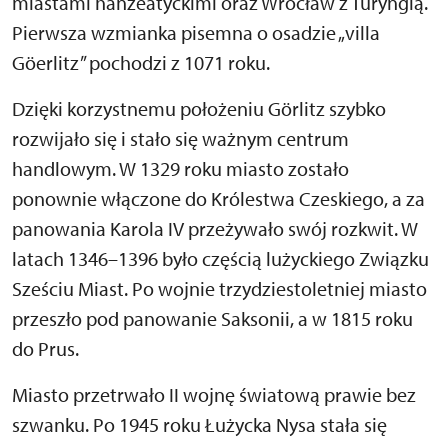
miastami hanzeatyckimi oraz Wrocław z Turyngią.
Pierwsza wzmianka pisemna o osadzie „villa
Göerlitz” pochodzi z 1071 roku.
Dzięki korzystnemu położeniu Görlitz szybko
rozwijało się i stało się ważnym centrum
handlowym. W 1329 roku miasto zostało
ponownie włączone do Królestwa Czeskiego, a za
panowania Karola IV przeżywało swój rozkwit. W
latach 1346–1396 było częścią lużyckiego Związku
Sześciu Miast. Po wojnie trzydziestoletniej miasto
przeszło pod panowanie Saksonii, a w 1815 roku
do Prus.
Miasto przetrwało II wojnę światową prawie bez
szwanku. Po 1945 roku Łużycka Nysa stała się