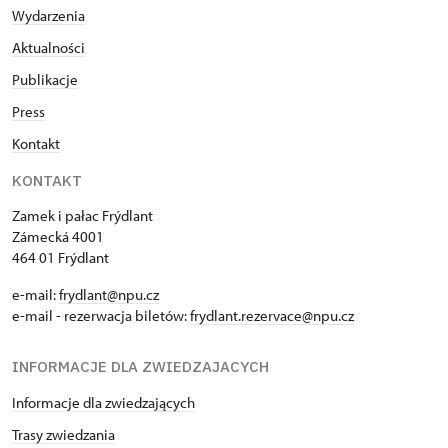
Wydarzenia
Aktualności
Publikacje
Press
Kontakt
KONTAKT
Zamek i pałac Frýdlant
Zámecká 4001
464 01 Frýdlant
e-mail:
frydlant@npu.cz
e-mail - rezerwacja biletów:
frydlant.rezervace@npu.cz
INFORMACJE DLA ZWIEDZAJACYCH
Informacje dla zwiedzających
Trasy zwiedzania