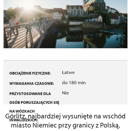
Łatwe
OBCIĄŻENIE FIZYCZNE:
do 180 min
WYMAGANIA CZASOWE:
Nie
PRZYSTOSOWANE DLA
OSÓB PORUSZAJĄCYCH SIĘ
NA WÓZKACH
Görlitz, najbardziej wysunięte na wschód
INWALIDZKICH:
miasto Niemiec przy granicy z Polską,