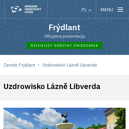
MENU
PL
Frýdlant
Oficjalna prezentacja
DZISIEJSZY GODZINY ZWIEDZANIA
Zamek Frýdlant
Uzdrowisko Lázně Libverda
Uzdrowisko Lázně Libverda