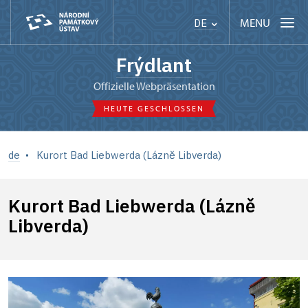
MENU
DE
Frýdlant
offizielle Webpräsentation
HEUTE GESCHLOSSEN
de
Kurort Bad Liebwerda (Lázně Libverda)
Kurort Bad Liebwerda (Lázně
Libverda)