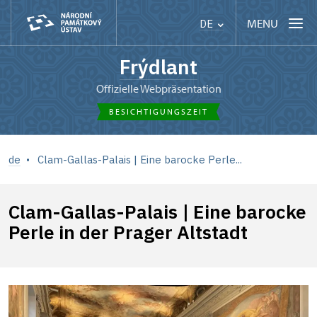
MENU
DE
Frýdlant
offizielle Webpräsentation
BESICHTIGUNGSZEIT
de
Clam-Gallas-Palais | Eine barocke Perle...
Clam-Gallas-Palais | Eine barocke
Perle in der Prager Altstadt