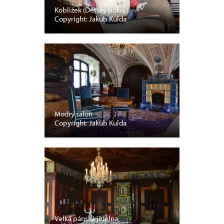
Koblížek (Dětský pokoj)
Copyright: Jakub Kulda
Modrý salon
Copyright: Jakub Kulda
Velká pánská jídelna