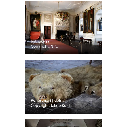
Rytířský sál
Copyright: NPÚ
Renesanční jídelna
Copyright: Jakub Kulda