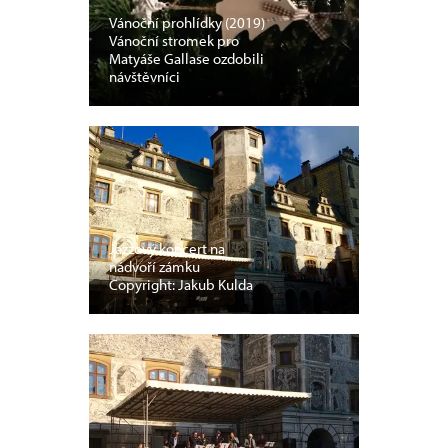
Vánoční prohlídky (2019)
Vánoční stromek pro
Matyáše Gallase ozdobili
návštěvníci
Jazzový koncert na
nádvoří zámku
Copyright: Jakub Kulda