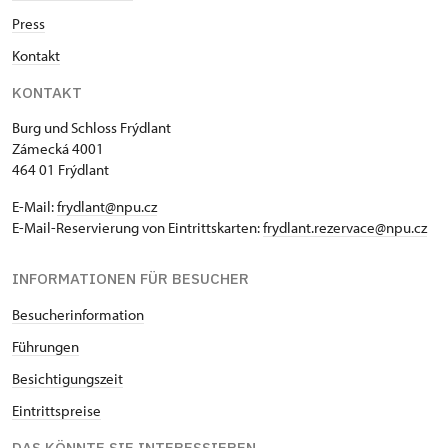
Press
Kontakt
KONTAKT
Burg und Schloss Frýdlant
Zámecká 4001
464 01 Frýdlant
E-Mail:
frydlant@npu.cz
E-Mail-Reservierung von Eintrittskarten:
frydlant.rezervace@npu.cz
INFORMATIONEN FÜR BESUCHER
Besucherinformation
Führungen
Besichtigungszeit
Eintrittspreise
DAS KÖNNTE SIE INTERESSIEREN