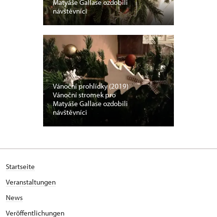
Matyáše Gallase ozdobili
návštěvníci
Vánoční prohlídky (2019)
Vánoční stromek pro
Matyáše Gallase ozdobili
návštěvníci
Startseite
Veranstaltungen
News
Veröffentlichungen