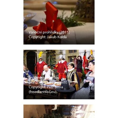
Vánoční prohlídky (2015)
Copyright: Jakub Kulda
Snídaně s vévodou
(Valdštejnské slavnosti)
Copyright: Petr Bíma
(freedlantsko.eu)